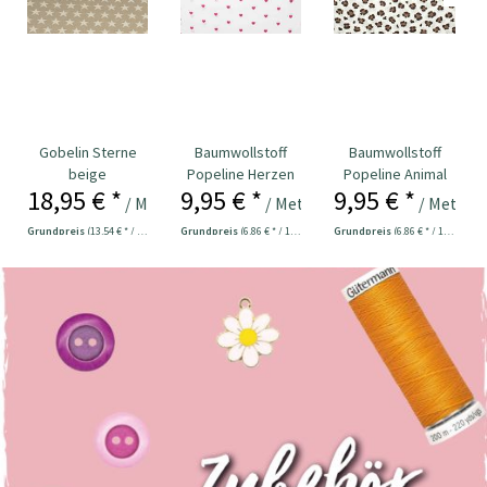
Gobelin Sterne
Baumwollstoff
Baumwollstoff
beige
Popeline Herzen
Popeline Animal
18,95 € *
9,95 € *
9,95 € *
weiß
Print natur
/ Meter
/ Meter
/ Meter
Grundpreis
(13,54 € * / 1 m²)
Grundpreis
(6,86 € * / 1 m²)
Grundpreis
(6,86 € * / 1 m²)