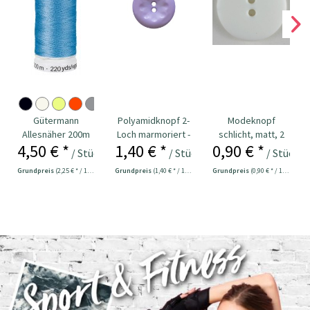
Gütermann
Polyamidknopf 2-
Modeknopf
Allesnäher 200m
Loch marmoriert -
schlicht, matt, 2
4,50 € *
1,40 € *
0,90 € *
Fb. 278 - türkis
Größe: 20mm
Loch - Größe:
/ Stück
/ Stück
/ Stück
23mm
Grundpreis
(2,25 € * / 100 Meter)
Grundpreis
(1,40 € * / 1 Stück)
Grundpreis
(0,90 € * / 1 Stück)