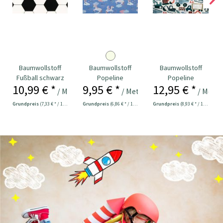
Baumwollstoff
Baumwollstoff
Baumwollstoff
Fußball schwarz
Popeline
Popeline
10,99 € *
9,95 € *
12,95 € *
weiß
Einhörner blau
Digitaldruck...
/ Meter
/ Meter
/ Meter
Grundpreis
(7,33 € * / 1 m²)
Grundpreis
(6,86 € * / 1 m²)
Grundpreis
(8,93 € * / 1 m²)