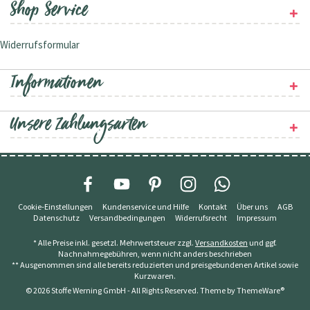
Shop Service
Widerrufsformular
Informationen
Unsere Zahlungsarten
Cookie-Einstellungen
Kundenservice und Hilfe
Kontakt
Über uns
AGB
Datenschutz
Versandbedingungen
Widerrufsrecht
Impressum
* Alle Preise inkl. gesetzl. Mehrwertsteuer zzgl.
Versandkosten
und ggf.
Nachnahmegebühren, wenn nicht anders beschrieben
** Ausgenommen sind alle bereits reduzierten und preisgebundenen Artikel sowie
Kurzwaren.
© 2026 Stoffe Werning GmbH - All Rights Reserved. Theme by
ThemeWare®