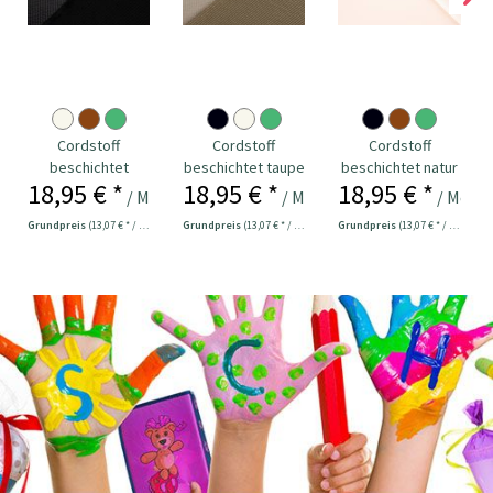
Cordstoff
Cordstoff
Cordstoff
beschichtet
beschichtet taupe
beschichtet natur
18,95 € *
18,95 € *
18,95 € *
schwarz
/ Meter
/ Meter
/ Meter
Grundpreis
(13,07 € * / 1 m²)
Grundpreis
(13,07 € * / 1 m²)
Grundpreis
(13,07 € * / 1 m²)