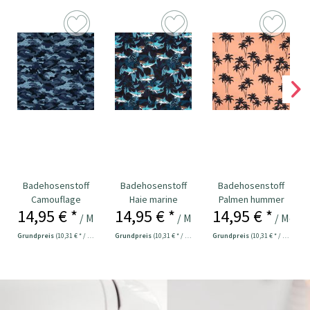
Badehosenstoff
Badehosenstoff
Badehosenstoff
Haie marine
Palmen hummer
Hummer
14,95 € *
14,95 € *
14,95 € *
eter
/ Meter
/ Meter
/ Meter
Grundpreis
(10,31 € * / 1 m²)
Grundpreis
(10,31 € * / 1 m²)
Grundpreis
(10,31 € * / 1 m²)