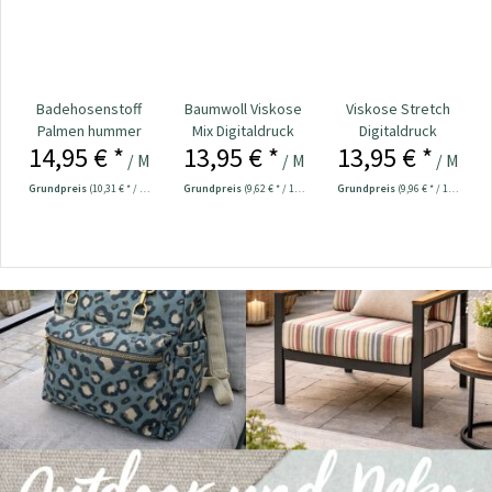
Baumwoll Viskose
Viskose Stretch
Leinen Viskose
Mix Digitaldruck
Digitaldruck
bestickt Paisley
13,95 € *
13,95 € *
16,95 € *
Blumen natur
Blumen aubergine
wollweiß
eter
/ Meter
/ Meter
/ Meter
Grundpreis
(9,62 € * / 1 m²)
Grundpreis
(9,96 € * / 1 m²)
Grundpreis
(12,11 € * / 1 m²)