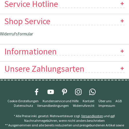
Service Hotline
Shop Service
Widerrufsformular
Informationen
Unsere Zahlungsarten
Cookie-Einstellungen
Kundenservice und Hilfe
Kontakt
Über uns
AGB
Datenschutz
Versandbedingungen
Widerrufsrecht
Impressum
* Alle Preise inkl. gesetzl. Mehrwertsteuer zzgl.
Versandkosten
und ggf.
Nachnahmegebühren, wenn nicht anders beschrieben
** Ausgenommen sind alle bereits reduzierten und preisgebundenen Artikel sowie