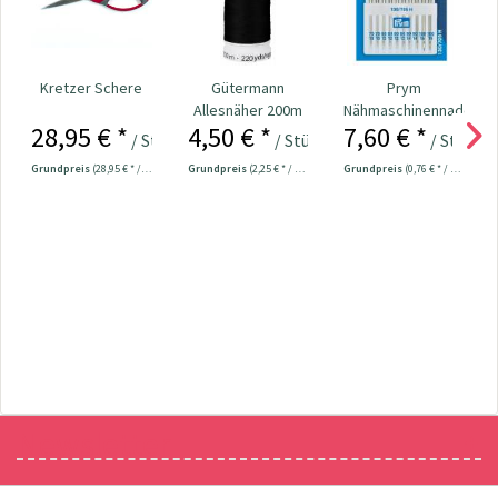
Kretzer Schere
Gütermann
Prym
Allesnäher 200m
Nähmaschinennadeln
28,95 € *
4,50 € *
7,60 € *
Fb. 000 - schwarz
130/705
/ Stück
/ Stück
/ Stück
Universal...
Grundpreis
(28,95 € * / 1 Stück)
Grundpreis
(2,25 € * / 100 Meter)
Grundpreis
(0,76 € * / 1 Stück)
Newsletter