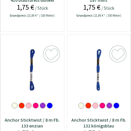
410 blautürkis dunkel
187 mint
1,75 €
1,75 €
/ Stück
/ Stück
Grundpreis
(21,88 € * / 100 Meter)
Grundpreis
(21,88 € * / 100 Meter)
Anchor Sticktwist / 8 m Fb.
Anchor Sticktwist / 8 m Fb.
133 enzian
132 königsblau