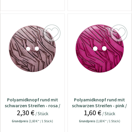
Polyamidknopf rund mit
Polyamidknopf rund mit
schwarzen Streifen - rosa /
schwarzen Streifen - pink /
2,30 €
1,60 €
28 mm
18 mm
/ Stück
/ Stück
Grundpreis
(1,60 € * / 1 Stück)
Grundpreis
(1,60 € * / 1 Stück)