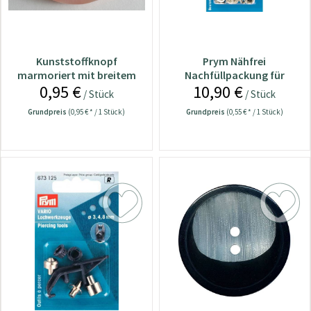
Kunststoffknopf
Prym Nähfrei
marmoriert mit breitem
Nachfüllpackung für
0,95 €
10,90 €
Rand, 2 Loch - Größe
Zackenring 10 mm / 20
/ Stück
/ Stück
Stück Nr. 390106
Grundpreis
(0,95 € * / 1 Stück)
Grundpreis
(0,55 € * / 1 Stück)