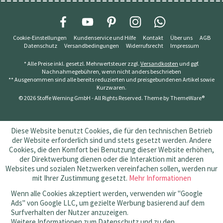
Cookie-Einstellungen
Kundenservice und Hilfe
Kontakt
Über uns
AGB
Datenschutz
Versandbedingungen
Widerrufsrecht
Impressum
* Alle Preise inkl. gesetzl. Mehrwertsteuer zzgl.
Versandkosten
und ggf.
Nachnahmegebühren, wenn nicht anders beschrieben
** Ausgenommen sind alle bereits reduzierten und preisgebundenen Artikel sowie
Kurzwaren.
© 2026 Stoffe Werning GmbH - All Rights Reserved. Theme by
ThemeWare®
Diese Website benutzt Cookies, die für den technischen Betrieb
der Website erforderlich sind und stets gesetzt werden. Andere
Cookies, die den Komfort bei Benutzung dieser Website erhöhen,
der Direktwerbung dienen oder die Interaktion mit anderen
Websites und sozialen Netzwerken vereinfachen sollen, werden nur
mit Ihrer Zustimmung gesetzt.
Mehr Informationen
Wenn alle Cookies akzeptiert werden, verwenden wir "Google
Ads" von Google LLC, um gezielte Werbung basierend auf dem
Surfverhalten der Nutzer anzuzeigen.
Weitere Informationen zum Datenschutz und zu den