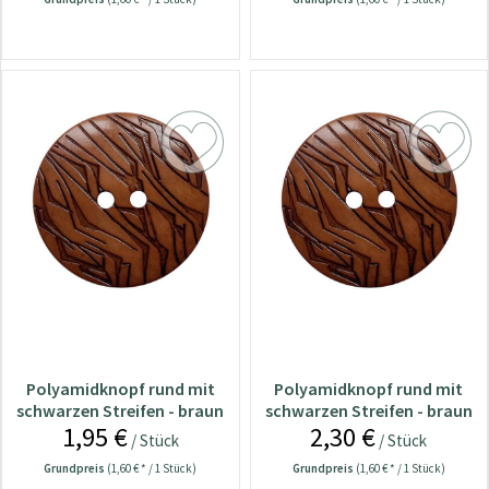
Polyamidknopf rund mit
Polyamidknopf rund mit
schwarzen Streifen - braun
schwarzen Streifen - braun
1,95 €
2,30 €
/ 23 mm
/ 28 mm
/ Stück
/ Stück
Grundpreis
(1,60 € * / 1 Stück)
Grundpreis
(1,60 € * / 1 Stück)