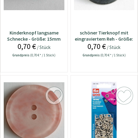
Kinderknopf langsame
schöner Tierknopf mit
Schnecke - Größe: 15mm
eingraviertem Reh - Größe:
0,70 €
0,70 €
14mm
/ Stück
/ Stück
Grundpreis
(0,70 € * / 1 Stück)
Grundpreis
(0,70 € * / 1 Stück)