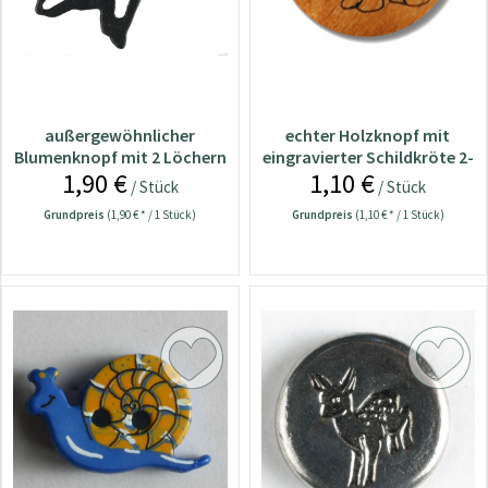
außergewöhnlicher
echter Holzknopf mit
Blumenknopf mit 2 Löchern
eingravierter Schildkröte 2-
1,90 €
1,10 €
- Größe: 34mm
Loch - Größ
/ Stück
/ Stück
Grundpreis
(1,90 € * / 1 Stück)
Grundpreis
(1,10 € * / 1 Stück)