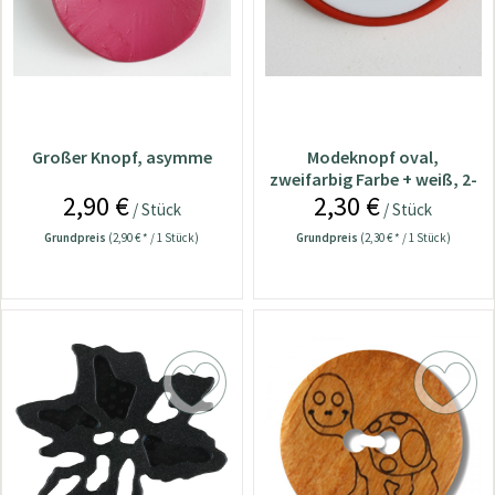
Großer Knopf, asymme
Modeknopf oval,
zweifarbig Farbe + weiß, 2-
2,90 €
2,30 €
Loch - Größe: 38m
/ Stück
/ Stück
Grundpreis
(2,90 € * / 1 Stück)
Grundpreis
(2,30 € * / 1 Stück)