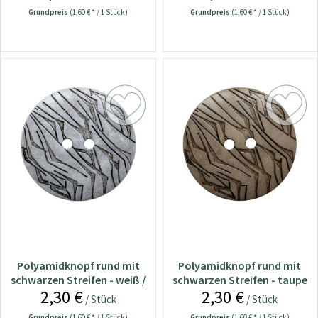
Grundpreis
(1,60 € * / 1 Stück)
Grundpreis
(1,60 € * / 1 Stück)
Polyamidknopf rund mit
Polyamidknopf rund mit
schwarzen Streifen - weiß /
schwarzen Streifen - taupe
2,30 €
2,30 €
28 mm
/ 28 mm
/ Stück
/ Stück
Grundpreis
(1,60 € * / 1 Stück)
Grundpreis
(1,60 € * / 1 Stück)