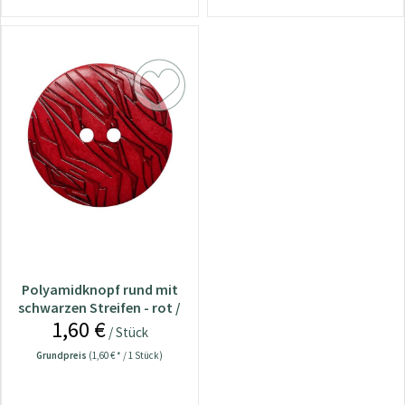
Polyamidknopf rund mit
schwarzen Streifen - rot /
1,60 €
18 mm
/ Stück
Grundpreis
(1,60 € * / 1 Stück)