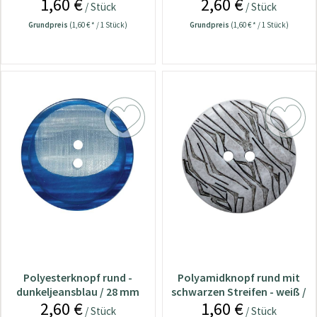
1,60 €
2,60 €
/ Stück
/ Stück
Grundpreis
(1,60 € * / 1 Stück)
Grundpreis
(1,60 € * / 1 Stück)
Polyesterknopf rund -
Polyamidknopf rund mit
dunkeljeansblau / 28 mm
schwarzen Streifen - weiß /
2,60 €
1,60 €
18 mm
/ Stück
/ Stück