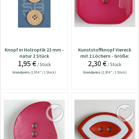
Knopf in Holzoptik 23 mm -
Kunststoffknopf Viereck
natur 2 Stück
mit 2 Löchern - Größe:
1,95 €
2,30 €
40mm
/ Stück
/ Stück
Grundpreis
(1,95 € * / 1 Stück)
Grundpreis
(2,30 € * / 1 Stück)