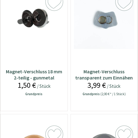
Magnet-Verschluss 18 mm
Magnet-Verschluss
2-teilig - gunmetal
transparent zum Einnähen
1,50 €
3,99 €
15mm (2-teilig)
/ Stück
/ Stück
Grundpreis
Grundpreis
(2,00 € * / 1 Stück)