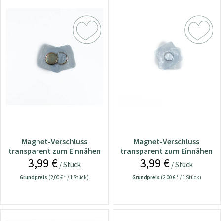
Magnet-Verschluss
Magnet-Verschluss
transparent zum Einnähen
transparent zum Einnähen
3,99 €
3,99 €
12mm (2-teilig)
8mm (2-teilig)
/ Stück
/ Stück
Grundpreis
(2,00 € * / 1 Stück)
Grundpreis
(2,00 € * / 1 Stück)