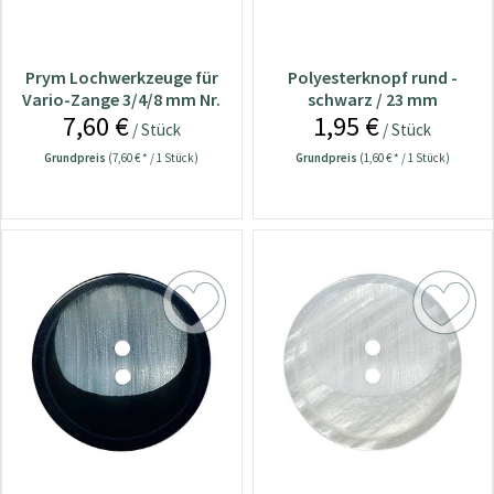
Prym Lochwerkzeuge für
Polyesterknopf rund -
Vario-Zange 3/4/8 mm Nr.
schwarz / 23 mm
7,60 €
1,95 €
673125
/ Stück
/ Stück
Grundpreis
(7,60 € * / 1 Stück)
Grundpreis
(1,60 € * / 1 Stück)