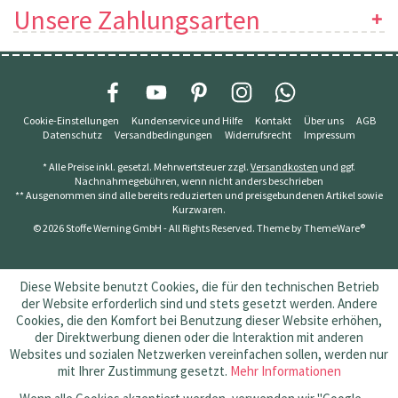
Unsere Zahlungsarten
Cookie-Einstellungen
Kundenservice und Hilfe
Kontakt
Über uns
AGB
Datenschutz
Versandbedingungen
Widerrufsrecht
Impressum
* Alle Preise inkl. gesetzl. Mehrwertsteuer zzgl.
Versandkosten
und ggf.
Nachnahmegebühren, wenn nicht anders beschrieben
** Ausgenommen sind alle bereits reduzierten und preisgebundenen Artikel sowie
Kurzwaren.
© 2026 Stoffe Werning GmbH - All Rights Reserved. Theme by
ThemeWare®
Diese Website benutzt Cookies, die für den technischen Betrieb
der Website erforderlich sind und stets gesetzt werden. Andere
Cookies, die den Komfort bei Benutzung dieser Website erhöhen,
der Direktwerbung dienen oder die Interaktion mit anderen
Websites und sozialen Netzwerken vereinfachen sollen, werden nur
mit Ihrer Zustimmung gesetzt.
Mehr Informationen