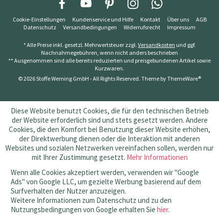
Cookie-Einstellungen
Kundenservice und Hilfe
Kontakt
Über uns
AGB
Datenschutz
Versandbedingungen
Widerrufsrecht
Impressum
* Alle Preise inkl. gesetzl. Mehrwertsteuer zzgl.
Versandkosten
und ggf.
Nachnahmegebühren, wenn nicht anders beschrieben
** Ausgenommen sind alle bereits reduzierten und preisgebundenen Artikel sowie
Kurzwaren.
© 2026 Stoffe Werning GmbH - All Rights Reserved. Theme by
ThemeWare®
Diese Website benutzt Cookies, die für den technischen Betrieb
der Website erforderlich sind und stets gesetzt werden. Andere
Cookies, die den Komfort bei Benutzung dieser Website erhöhen,
der Direktwerbung dienen oder die Interaktion mit anderen
Websites und sozialen Netzwerken vereinfachen sollen, werden nur
mit Ihrer Zustimmung gesetzt.
Mehr Informationen
Wenn alle Cookies akzeptiert werden, verwenden wir "Google
Ads" von Google LLC, um gezielte Werbung basierend auf dem
Surfverhalten der Nutzer anzuzeigen.
Weitere Informationen zum Datenschutz und zu den
Nutzungsbedingungen von Google erhalten Sie
hier
.