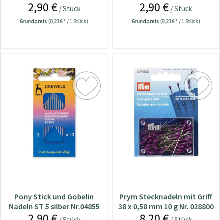
2,90 €
2,90 €
Nr.04862
/ Stück
/ Stück
Grundpreis
(0,23 € * / 1 Stück)
Grundpreis
(0,23 € * / 1 Stück)
Pony Stick und Gobelin
Prym Stecknadeln mit Griff
Nadeln ST 5 silber Nr.04855
38 x 0,58 mm 10 g Nr. 028800
2,90 €
8,20 €
/ Stück
/ Stück