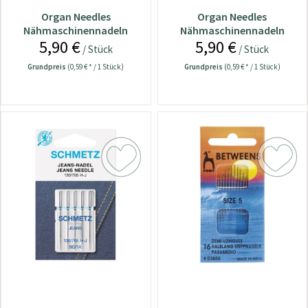
Organ Needles
Organ Needles
Nähmaschinennadeln
Nähmaschinennadeln
5,90 €
5,90 €
130/705 Universal - 70
130/705 Universal - 70-100
/ Stück
/ Stück
Grundpreis
(0,59 € * / 1 Stück)
Grundpreis
(0,59 € * / 1 Stück)