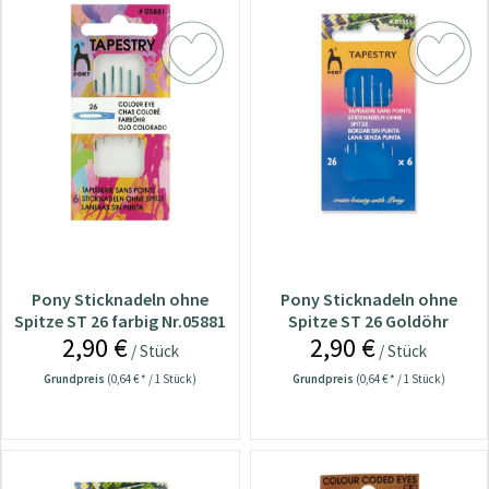
Pony Sticknadeln ohne
Pony Sticknadeln ohne
Spitze ST 26 farbig Nr.05881
Spitze ST 26 Goldöhr
2,90 €
2,90 €
Nr.05855
/ Stück
/ Stück
Grundpreis
(0,64 € * / 1 Stück)
Grundpreis
(0,64 € * / 1 Stück)