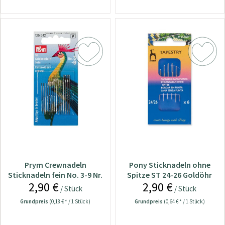
Prym Crewnadeln
Pony Sticknadeln ohne
Sticknadeln fein No. 3-9 Nr.
Spitze ST 24-26 Goldöhr
2,90 €
2,90 €
125542
Nr.05860
/ Stück
/ Stück
Grundpreis
(0,18 € * / 1 Stück)
Grundpreis
(0,64 € * / 1 Stück)