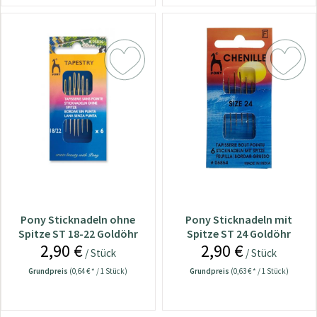
Pony Sticknadeln ohne
Pony Sticknadeln mit
Spitze ST 18-22 Goldöhr
Spitze ST 24 Goldöhr
2,90 €
2,90 €
Nr.05856
Nr.06854
/ Stück
/ Stück
Grundpreis
(0,64 € * / 1 Stück)
Grundpreis
(0,63 € * / 1 Stück)