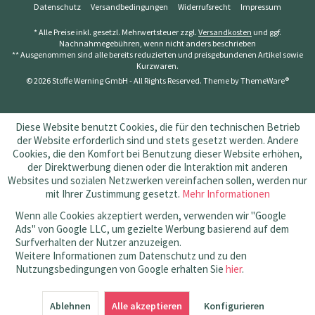
Datenschutz
Versandbedingungen
Widerrufsrecht
Impressum
* Alle Preise inkl. gesetzl. Mehrwertsteuer zzgl.
Versandkosten
und ggf.
Nachnahmegebühren, wenn nicht anders beschrieben
** Ausgenommen sind alle bereits reduzierten und preisgebundenen Artikel sowie
Kurzwaren.
© 2026 Stoffe Werning GmbH - All Rights Reserved. Theme by
ThemeWare®
Diese Website benutzt Cookies, die für den technischen Betrieb
der Website erforderlich sind und stets gesetzt werden. Andere
Cookies, die den Komfort bei Benutzung dieser Website erhöhen,
der Direktwerbung dienen oder die Interaktion mit anderen
Websites und sozialen Netzwerken vereinfachen sollen, werden nur
mit Ihrer Zustimmung gesetzt.
Mehr Informationen
Wenn alle Cookies akzeptiert werden, verwenden wir "Google
Ads" von Google LLC, um gezielte Werbung basierend auf dem
Surfverhalten der Nutzer anzuzeigen.
Weitere Informationen zum Datenschutz und zu den
Nutzungsbedingungen von Google erhalten Sie
hier
.
SEHR GUT
(4.83 / 5)
Ablehnen
aus
145
Bewertungen bei: amazon.de, shopvote.de ⓘ
Alle akzeptieren
Konfigurieren
Informationen zur Echtheit der Bewertungen