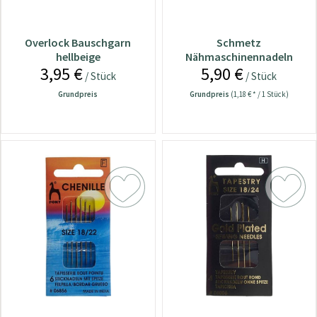
Overlock Bauschgarn
Schmetz
hellbeige
Nähmaschinennadeln
3,95 €
5,90 €
287/WH/1738 Rundkolben
/ Stück
/ Stück
70
Grundpreis
Grundpreis
(1,18 € * / 1 Stück)