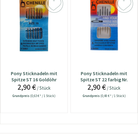
Pony Sticknadeln mit
Pony Sticknadeln mit
Spitze ST 16 Goldöhr
Spitze ST 22 farbig Nr.
2,90 €
2,90 €
Nr.06861
06880
/ Stück
/ Stück
Grundpreis
(0,63 € * / 1 Stück)
Grundpreis
(0,48 € * / 1 Stück)