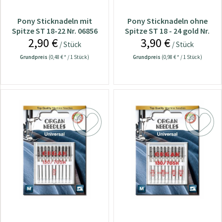
Pony Sticknadeln mit
Pony Sticknadeln ohne
Spitze ST 18-22 Nr. 06856
Spitze ST 18 - 24 gold Nr.
2,90 €
3,90 €
06006
/ Stück
/ Stück
Grundpreis
(0,48 € * / 1 Stück)
Grundpreis
(0,98 € * / 1 Stück)