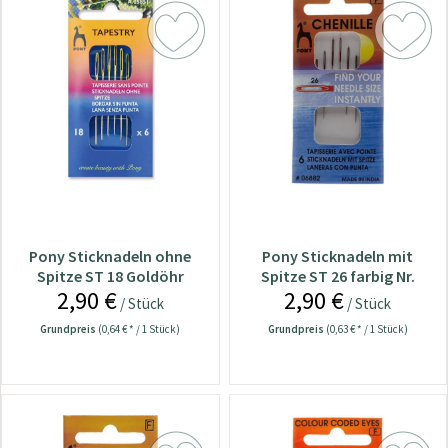
Pony Sticknadeln ohne
Pony Sticknadeln mit
Spitze ST 18 Goldöhr
Spitze ST 26 farbig Nr.
2,90 €
2,90 €
Nr.05851
06882
/ Stück
/ Stück
Grundpreis
(0,64 € * / 1 Stück)
Grundpreis
(0,63 € * / 1 Stück)