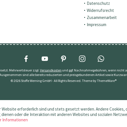
Datenschutz
Widerrufsrecht
Zusammenarbeit
Impressum
 gesetzl. Mehrwertsteuer zzgl.
Versandkosten
und ggf. Nachnahmegebühren, wenn nicht a
 Ausgenommen sind alle bereits reduzierten und preisgebundenen Artikel sowie Kurzwar
© 2026 Stoffe Werning GmbH - All Rights Reserved. Theme by
ThemeWare®
 Website erforderlich sind und stets gesetzt werden. Andere Cookies, 
dienen oder die Interaktion mit anderen Websites und sozialen Netzw
r Informationen