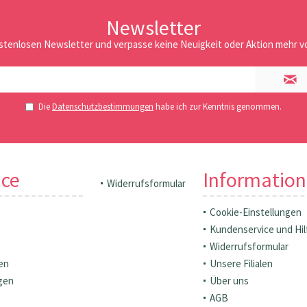
Newsletter
stenlosen Newsletter und verpasse keine Neuigkeit oder Aktion mehr vo
Die
Datenschutzbestimmungen
habe ich zur Kenntnis genommen.
ice
Informatio
Widerrufsformular
Cookie-Einstellungen
Kundenservice und Hil
Widerrufsformular
en
Unsere Filialen
gen
Über uns
AGB