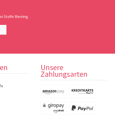
n Stoffe Werning.
nen
Unsere
Zahlungsarten
fe