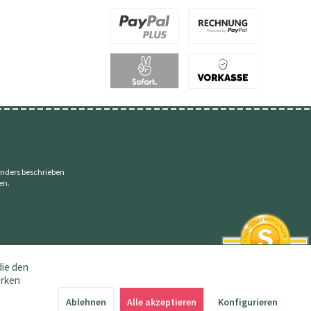
nders beschrieben
en.
die den
erken
SEHR GUT
4.83 / 5
Ablehnen
Alle akzeptieren
Konfigurieren
aus 145 Bewertungen