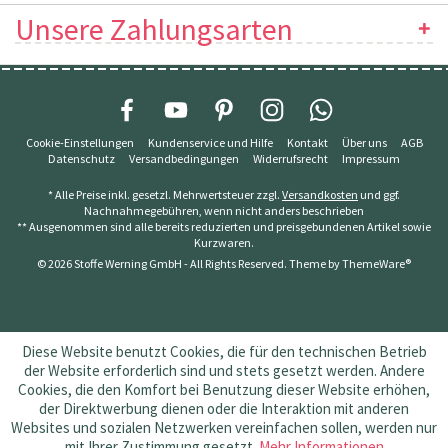
Unsere Zahlungsarten
Cookie-Einstellungen
Kundenservice und Hilfe
Kontakt
Über uns
AGB
Datenschutz
Versandbedingungen
Widerrufsrecht
Impressum
* Alle Preise inkl. gesetzl. Mehrwertsteuer zzgl.
Versandkosten
und ggf.
Nachnahmegebühren, wenn nicht anders beschrieben
** Ausgenommen sind alle bereits reduzierten und preisgebundenen Artikel sowie
Kurzwaren.
© 2026 Stoffe Werning GmbH - All Rights Reserved. Theme by
ThemeWare®
Diese Website benutzt Cookies, die für den technischen Betrieb
der Website erforderlich sind und stets gesetzt werden. Andere
Cookies, die den Komfort bei Benutzung dieser Website erhöhen,
der Direktwerbung dienen oder die Interaktion mit anderen
Websites und sozialen Netzwerken vereinfachen sollen, werden nur
mit Ihrer Zustimmung gesetzt.
Mehr Informationen