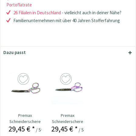
Portoflatrate
26 Filialen in Deutschland
- vielleicht auch in deiner Nähe?
Familienunternehmen mit über 40 Jahren Stofferfahrung
Dazu passt
Premax
Premax
Schneiderschere
Schneiderschere
29,45 € *
29,45 € *
- Ever Sharp 20
- Ever Sharp 20
/ Stück
/ Stück
cm bunt
cm...