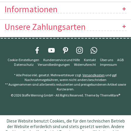
Informationen
Unsere Zahlungsarten
Cookie-Einstellungen
Kundenservice und Hilfe
Kontakt
Über uns
AGB
Datenschutz
Versandbedingungen
Widerrufsrecht
Impressum
* Alle Preise inkl. gesetzl. Mehrwertsteuer zzgl.
Versandkosten
und ggf.
Nachnahmegebühren, wenn nicht anders beschrieben
** Ausgenommen sind alle bereits reduzierten und preisgebundenen Artikel sowie
Kurzwaren.
© 2026 Stoffe Werning GmbH - All Rights Reserved. Theme by
ThemeWare®
Diese Website benutzt Cookies, die für den technischen Betrieb
der Website erforderlich sind und stets gesetzt werden. Andere