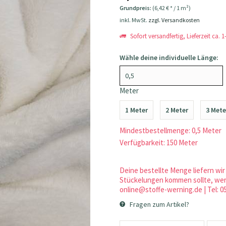
Grundpreis:
(6,42 € * / 1 m²)
inkl. MwSt.
zzgl. Versandkosten
Sofort versandfertig, Lieferzeit ca. 
Wähle deine individuelle Länge:
Meter
1 Meter
2 Meter
3 Mete
Mindestbestellmenge: 0,5 Meter
Verfügbarkeit: 150 Meter
Deine bestellte Menge liefern wir 
Stückelungen kommen sollte, werd
online@stoffe-werning.de | Tel: 0
Fragen zum Artikel?