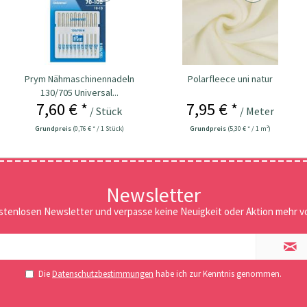
Prym Nähmaschinennadeln
Polarfleece uni natur
130/705 Universal...
7,60 € *
7,95 € *
/ Stück
/ Meter
Grundpreis
(0,76 € * / 1 Stück)
Grundpreis
(5,30 € * / 1 m²)
Newsletter
stenlosen Newsletter und verpasse keine Neuigkeit oder Aktion mehr vo
Die
Datenschutzbestimmungen
habe ich zur Kenntnis genommen.