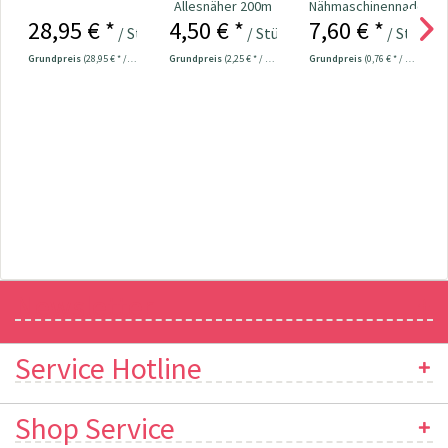
Allesnäher 200m
Nähmaschinennadeln
28,95 € *
4,50 € *
7,60 € *
Fb. 000 - schwarz
130/705
/ Stück
/ Stück
/ Stück
Universal...
Grundpreis
(28,95 € * / 1 Stück)
Grundpreis
(2,25 € * / 100 Meter)
Grundpreis
(0,76 € * / 1 Stück)
Newsletter
Service Hotline
Shop Service