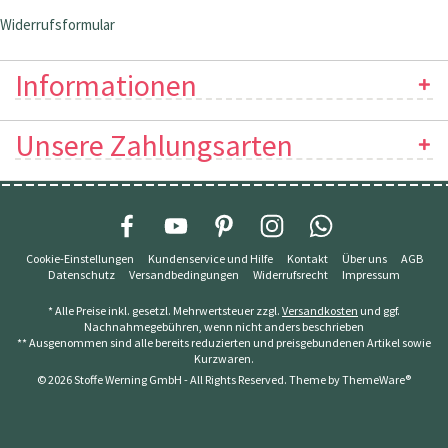
Widerrufsformular
Informationen
Unsere Zahlungsarten
Cookie-Einstellungen
Kundenservice und Hilfe
Kontakt
Über uns
AGB
Datenschutz
Versandbedingungen
Widerrufsrecht
Impressum
* Alle Preise inkl. gesetzl. Mehrwertsteuer zzgl.
Versandkosten
und ggf.
Nachnahmegebühren, wenn nicht anders beschrieben
** Ausgenommen sind alle bereits reduzierten und preisgebundenen Artikel sowie
Kurzwaren.
© 2026 Stoffe Werning GmbH - All Rights Reserved. Theme by
ThemeWare®