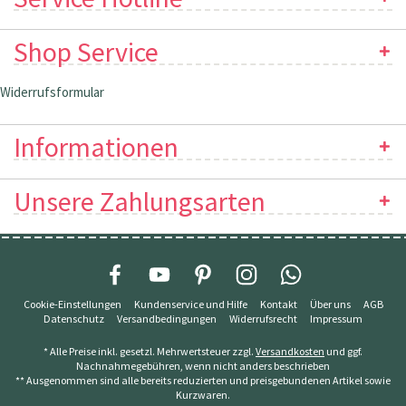
Shop Service
Widerrufsformular
Informationen
Unsere Zahlungsarten
Cookie-Einstellungen
Kundenservice und Hilfe
Kontakt
Über uns
AGB
Datenschutz
Versandbedingungen
Widerrufsrecht
Impressum
* Alle Preise inkl. gesetzl. Mehrwertsteuer zzgl.
Versandkosten
und ggf.
Nachnahmegebühren, wenn nicht anders beschrieben
** Ausgenommen sind alle bereits reduzierten und preisgebundenen Artikel sowie
Kurzwaren.