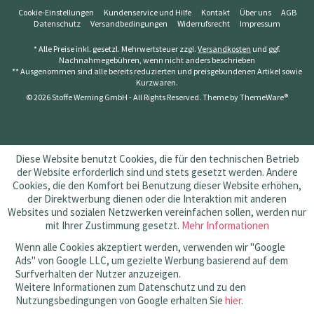
Cookie-Einstellungen
Kundenservice und Hilfe
Kontakt
Über uns
AGB
Datenschutz
Versandbedingungen
Widerrufsrecht
Impressum
* Alle Preise inkl. gesetzl. Mehrwertsteuer zzgl.
Versandkosten
und ggf.
Nachnahmegebühren, wenn nicht anders beschrieben
** Ausgenommen sind alle bereits reduzierten und preisgebundenen Artikel sowie
Kurzwaren.
© 2026 Stoffe Werning GmbH - All Rights Reserved. Theme by
ThemeWare®
Diese Website benutzt Cookies, die für den technischen Betrieb
der Website erforderlich sind und stets gesetzt werden. Andere
Cookies, die den Komfort bei Benutzung dieser Website erhöhen,
der Direktwerbung dienen oder die Interaktion mit anderen
Websites und sozialen Netzwerken vereinfachen sollen, werden nur
mit Ihrer Zustimmung gesetzt.
Mehr Informationen
Wenn alle Cookies akzeptiert werden, verwenden wir "Google
Ads" von Google LLC, um gezielte Werbung basierend auf dem
Surfverhalten der Nutzer anzuzeigen.
Weitere Informationen zum Datenschutz und zu den
Nutzungsbedingungen von Google erhalten Sie
hier
.