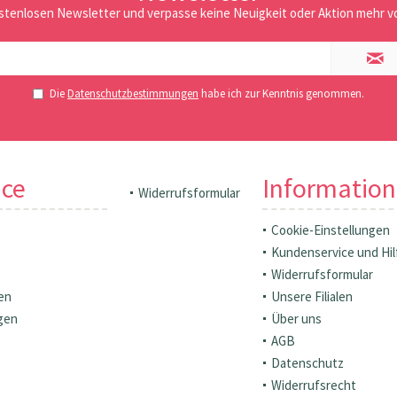
stenlosen Newsletter und verpasse keine Neuigkeit oder Aktion mehr vo
Die
Datenschutzbestimmungen
habe ich zur Kenntnis genommen.
ice
Informatio
Widerrufsformular
Cookie-Einstellungen
Kundenservice und Hil
Widerrufsformular
en
Unsere Filialen
gen
Über uns
AGB
Datenschutz
Widerrufsrecht