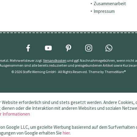
Zusammenarbeit
Impressum
 gesetzl. Mehrwertsteuer zzgl.
Versandkosten
und ggf. Nachnahmegebühren, wenn nicht a
 Ausgenommen sind alle bereits reduzierten und preisgebundenen Artikel sowie Kurzwar
© 2026 Stoffe Werning GmbH - All Rights Reserved. Theme by
ThemeWare®
 Website erforderlich sind und stets gesetzt werden. Andere Cookies, 
dienen oder die Interaktion mit anderen Websites und sozialen Netzw
r Informationen
von Google LLC, um gezielte Werbung basierend auf dem Surfverhalten 
gungen von Google erhalten Sie
hier
.