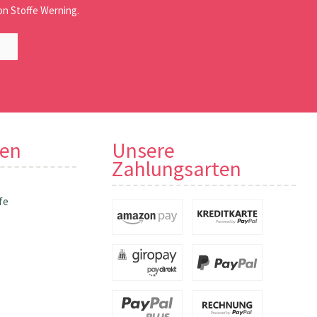
n Stoffe Werning.
nen
Unsere
Zahlungsarten
fe