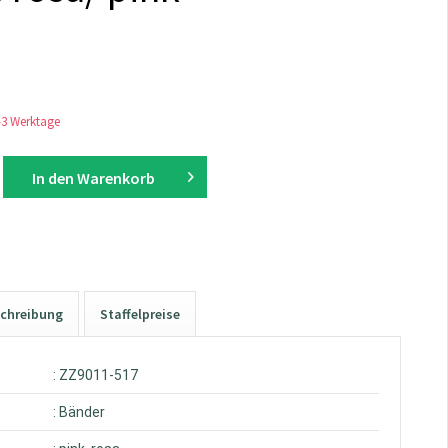
1-3 Werktage
In den
Warenkorb
chreibung
Staffelpreise
: ZZ9011-517
: Bänder