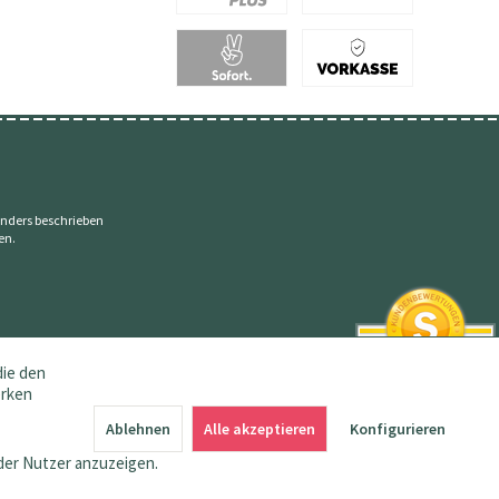
nders beschrieben
en.
die den
erken
SEHR GUT
4.83 / 5
Ablehnen
Alle akzeptieren
Konfigurieren
aus 145 Bewertungen
bei: amazon.de,
der Nutzer anzuzeigen.
shopvote.de