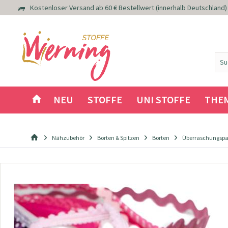
Kostenloser Versand ab 60 € Bestellwert (innerhalb Deutschland)
NEU
STOFFE
UNI STOFFE
THE
Nähzubehör
Borten & Spitzen
Borten
Überraschungspak