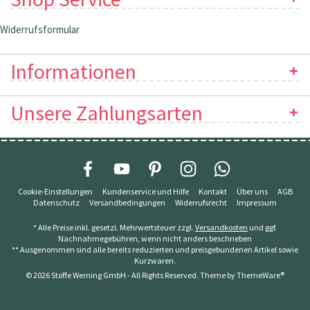
Widerrufsformular
Informationen
Unsere Zahlungsarten
Cookie-Einstellungen
Kundenservice und Hilfe
Kontakt
Über uns
AGB
Datenschutz
Versandbedingungen
Widerrufsrecht
Impressum
* Alle Preise inkl. gesetzl. Mehrwertsteuer zzgl.
Versandkosten
und ggf.
Nachnahmegebühren, wenn nicht anders beschrieben
** Ausgenommen sind alle bereits reduzierten und preisgebundenen Artikel sowie
Kurzwaren.
© 2026 Stoffe Werning GmbH - All Rights Reserved. Theme by
ThemeWare®