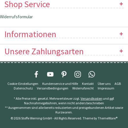
Shop Service
Widerrufsformular
Informationen
Unsere Zahlungsarten
Cookie-Einstellungen
Kundenservice und Hilfe
Kontakt
Über uns
AGB
Datenschutz
Versandbedingungen
Widerrufsrecht
Impressum
* Alle Preise inkl. gesetzl. Mehrwertsteuer zzgl.
Versandkosten
und ggf.
Nachnahmegebühren, wenn nicht anders beschrieben
** Ausgenommen sind alle bereits reduzierten und preisgebundenen Artikel sowie
Kurzwaren.
© 2026 Stoffe Werning GmbH - All Rights Reserved. Theme by
ThemeWare®