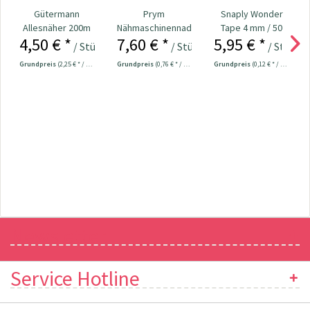
Gütermann
Prym
Snaply Wonder
Allesnäher 200m
Nähmaschinennadeln
Tape 4 mm / 50
4,50 € *
7,60 € *
5,95 € *
Fb. 000 - schwarz
130/705
Meter
/ Stück
/ Stück
/ Stück
Universal...
Grundpreis
(2,25 € * / 100 Meter)
Grundpreis
(0,76 € * / 1 Stück)
Grundpreis
(0,12 € * / 1 Meter)
Newsletter
Service Hotline