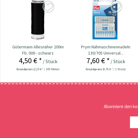
Gütermann Allesnäher 200m
Prym Nähmaschinennadeln
Fb. 000 - schwarz
130/705 Universal...
4,50 € *
7,60 € *
/ Stück
/ Stück
Grundpreis
(2,25 € * / 100 Meter)
Grundpreis
(0,76 € * / 1 Stück)
Abonniere den ko