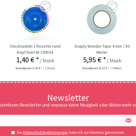
Stecknadeln 1 Rosette rund
Snaply Wonder Tape 4 mm / 50
Kopf bunt Nr.109534
Meter
1,40 € *
5,95 € *
/ Stück
/ Stück
Grundpreis
(1,40 € * / 1 Stück)
Grundpreis
(0,12 € * / 1 Meter)
Newsletter
stenlosen Newsletter und verpasse keine Neuigkeit oder Aktion mehr vo
Die
Datenschutzbestimmungen
habe ich zur Kenntnis genommen.