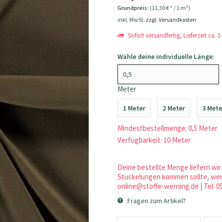
Grundpreis:
(11,30 € * / 1 m²)
inkl. MwSt.
zzgl. Versandkosten
Sofort versandfertig, Lieferzeit ca. 
Wähle deine individuelle Länge:
Meter
1 Meter
2 Meter
3 Mete
Mindestbestellmenge: 0,5 Meter
Verfügbarkeit: 10 Meter
Deine bestellte Menge liefern wir 
Stückelungen kommen sollte, werd
online@stoffe-werning.de | Tel: 0
Fragen zum Artikel?