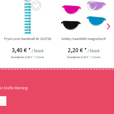
Prym Love Handmaß Nr. 610728
Smiley Saumhilfe magnetisch
3,40 € *
2,20 € *
/ Stück
/ Stück
Grundpreis
(3,40 € * / 1 Stück)
Grundpreis
(2,20 € * / 1 Stück)
n Stoffe Werning.