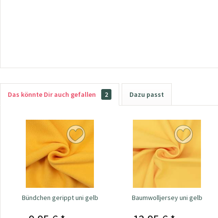
Das könnte Dir auch gefallen
2
Dazu passt
Bündchen gerippt uni gelb
Baumwolljersey uni gelb