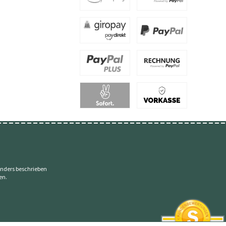
nders beschrieben
en.