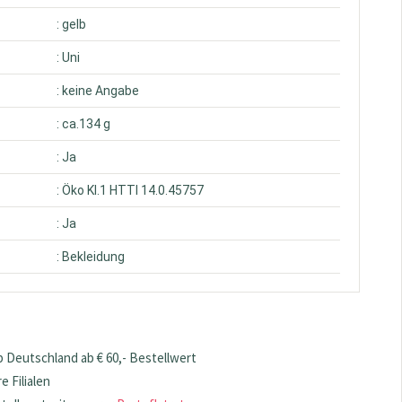
: gelb
: Uni
: keine Angabe
: ca.134 g
: Ja
: Öko Kl.1 HTTI 14.0.45757
: Ja
: Bekleidung
 Deutschland ab € 60,- Bestellwert
 Filialen