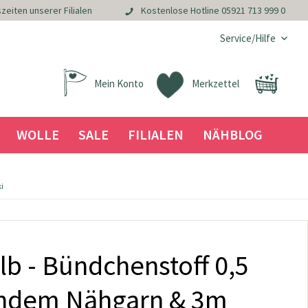
zeiten unserer Filialen
Kostenlose Hotline
05921 713 999 0
Service/Hilfe
Mein Konto
Merkzettel
WOLLE
SALE
FILIALEN
NÄHBLOG
i
b - Bündchenstoff 0,5
endem Nähgarn & 3m