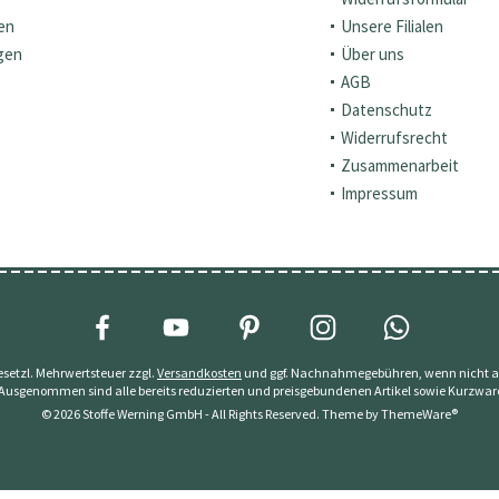
en
Unsere Filialen
gen
Über uns
AGB
Datenschutz
Widerrufsrecht
Zusammenarbeit
Impressum
 gesetzl. Mehrwertsteuer zzgl.
Versandkosten
und ggf. Nachnahmegebühren, wenn nicht a
 Ausgenommen sind alle bereits reduzierten und preisgebundenen Artikel sowie Kurzwar
© 2026 Stoffe Werning GmbH - All Rights Reserved. Theme by
ThemeWare®