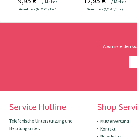
9,95 € *
12,95 € *
/ Meter
/ Meter
Grundpreis
(16,58 € * / 1 m²)
Grundpreis
(8,63 € * / 1 m²)
Abonniere den ko
Service Hotline
Shop Serv
Telefonische Unterstützung und
Musterversand
Beratung unter:
Kontakt
Newsletter