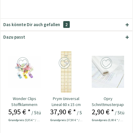
Das könnte Dir auch gefallen
2
Dazu passt
Wonder Clips
Prym Universal
Opry
Stoffklammern
Lineal 60 x 15 cm
Schnittmusterpapier
5,95 € *
37,90 € *
2,90 € *
klein - 20 Stück
- Seidenpapier...
/ Stück
/ Stück
/ Stück
Grundpreis
(5,95 € * / 1 Stück)
Grundpreis
(37,90 € * / 1 Stück)
Grundpreis
(0,48 € * / 1 m²)