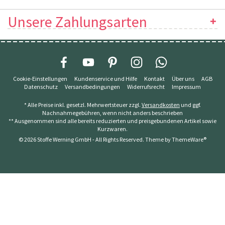
Unsere Zahlungsarten
Cookie-Einstellungen
Kundenservice und Hilfe
Kontakt
Über uns
AGB
Datenschutz
Versandbedingungen
Widerrufsrecht
Impressum
* Alle Preise inkl. gesetzl. Mehrwertsteuer zzgl.
Versandkosten
und ggf.
Nachnahmegebühren, wenn nicht anders beschrieben
** Ausgenommen sind alle bereits reduzierten und preisgebundenen Artikel sowie
Kurzwaren.
© 2026 Stoffe Werning GmbH - All Rights Reserved. Theme by
ThemeWare®