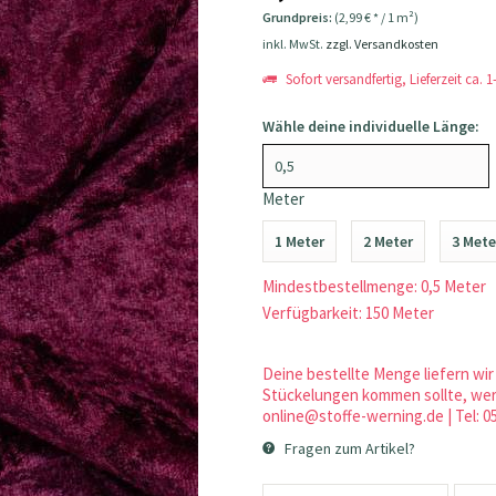
Grundpreis:
(2,99 € * / 1 m²)
inkl. MwSt.
zzgl. Versandkosten
Sofort versandfertig, Lieferzeit ca. 
Wähle deine individuelle Länge:
Meter
1 Meter
2 Meter
3 Mete
Mindestbestellmenge: 0,5 Meter
Verfügbarkeit: 150 Meter
Deine bestellte Menge liefern wir 
Stückelungen kommen sollte, werd
online@stoffe-werning.de | Tel: 0
Fragen zum Artikel?