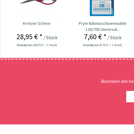
Kretzer Schere
Prym Nähmaschinennadeln
130/705 Universal...
28,95 € *
7,60 € *
/ Stück
/ Stück
Grundpreis
(28,95 € * / 1 Stück)
Grundpreis
(0,76 € * / 1 Stück)
Abonniere den ko