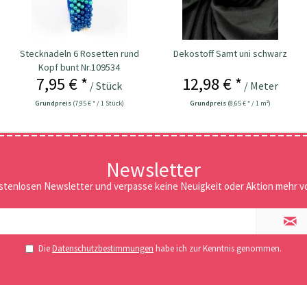
Stecknadeln 6 Rosetten rund
Dekostoff Samt uni schwarz
Kopf bunt Nr.109534
7,95 € *
12,98 € *
/ Stück
/ Meter
Grundpreis
(7,95 € * / 1 Stück)
Grundpreis
(8,65 € * / 1 m²)
Newsletter
stenlosen Newsletter und verpasse keine Neuigkeit oder Aktion mehr vo
Die
Datenschutzbestimmungen
habe ich zur Kenntnis genommen.