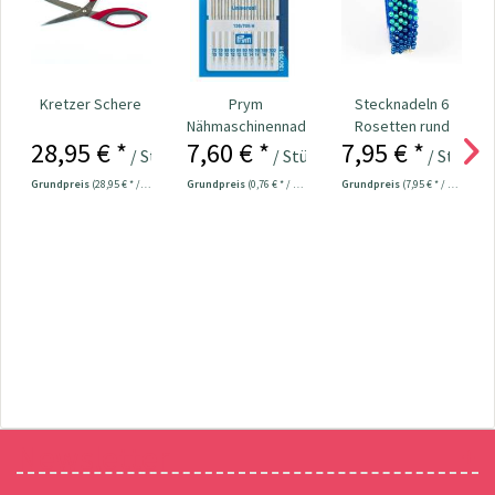
Kretzer Schere
Prym
Stecknadeln 6
Nähmaschinennadeln
Rosetten rund
28,95 € *
7,60 € *
7,95 € *
130/705
Kopf bunt
/ Stück
/ Stück
/ Stück
Universal...
Nr.109534
Grundpreis
(28,95 € * / 1 Stück)
Grundpreis
(0,76 € * / 1 Stück)
Grundpreis
(7,95 € * / 1 Stück)
Newsletter