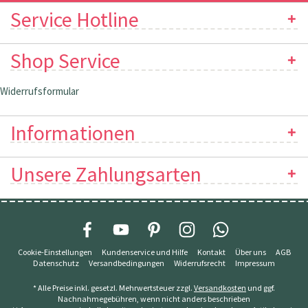
Service Hotline
Shop Service
Widerrufsformular
Informationen
Unsere Zahlungsarten
Cookie-Einstellungen
Kundenservice und Hilfe
Kontakt
Über uns
AGB
Datenschutz
Versandbedingungen
Widerrufsrecht
Impressum
* Alle Preise inkl. gesetzl. Mehrwertsteuer zzgl.
Versandkosten
und ggf.
Nachnahmegebühren, wenn nicht anders beschrieben