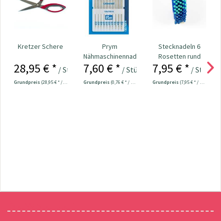
Kretzer Schere
Prym
Stecknadeln 6
Nähmaschinennadeln
Rosetten rund
28,95 € *
7,60 € *
7,95 € *
130/705
Kopf bunt
/ Stück
/ Stück
/ Stück
Universal...
Nr.109534
Grundpreis
(28,95 € * / 1 Stück)
Grundpreis
(0,76 € * / 1 Stück)
Grundpreis
(7,95 € * / 1 Stück)
Newsletter