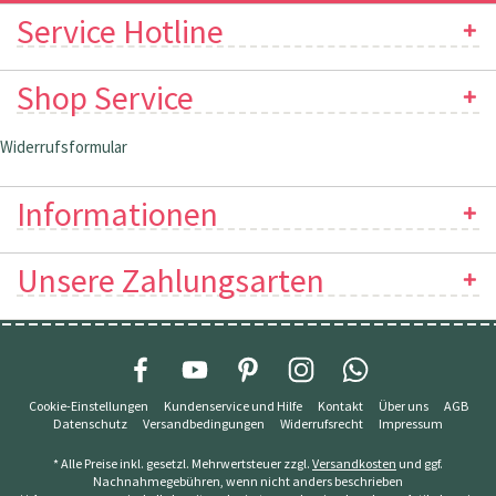
Service Hotline
Shop Service
Widerrufsformular
Informationen
Unsere Zahlungsarten
Cookie-Einstellungen
Kundenservice und Hilfe
Kontakt
Über uns
AGB
Datenschutz
Versandbedingungen
Widerrufsrecht
Impressum
* Alle Preise inkl. gesetzl. Mehrwertsteuer zzgl.
Versandkosten
und ggf.
Nachnahmegebühren, wenn nicht anders beschrieben