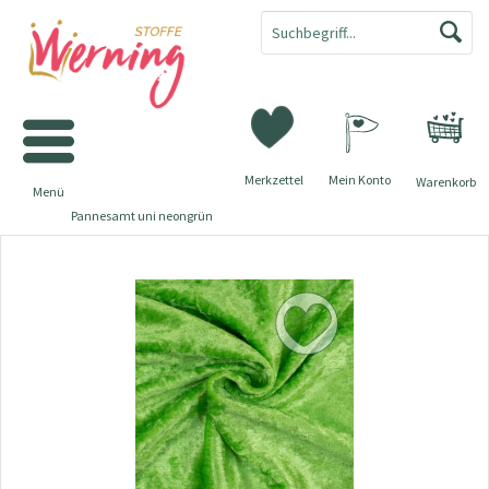
Merkzettel
Mein Konto
Warenkorb
Menü
Pannesamt uni neongrün