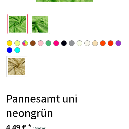
Pannesamt uni
neongrün
4,49 € *
/ Meter