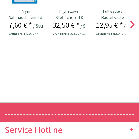
Prym
Prym Love
Füllwatte /
Nähmaschinennadeln
Stoffschere 18
Bastelwatte
7,60 € *
32,50 € *
12,95 € *
130/705
cm Nr. 610540
Power Füll ca.
/ Stück
/ Stück
/ Stück
Universal...
1000...
Grundpreis
(0,76 € * / 1 Stück)
Grundpreis
(32,50 € * / 1 Stück)
Grundpreis
(12,94 € * / 1 Kilogramm)
Newsletter
Service Hotline