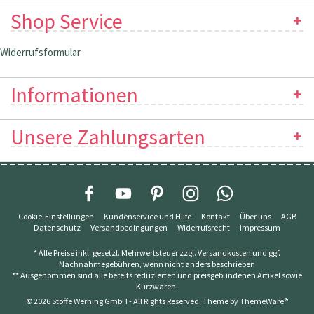
Shop Service
Widerrufsformular
Informationen
Unsere Zahlungsarten
Cookie-Einstellungen
Kundenservice und Hilfe
Kontakt
Über uns
AGB
Datenschutz
Versandbedingungen
Widerrufsrecht
Impressum
* Alle Preise inkl. gesetzl. Mehrwertsteuer zzgl.
Versandkosten
und ggf.
Nachnahmegebühren, wenn nicht anders beschrieben
** Ausgenommen sind alle bereits reduzierten und preisgebundenen Artikel sowie
Kurzwaren.
© 2026 Stoffe Werning GmbH - All Rights Reserved. Theme by
ThemeWare®