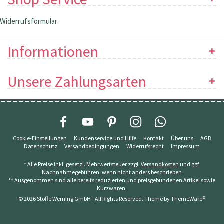
Widerrufsformular
Informationen
Unsere Zahlungsarten
Cookie-Einstellungen
Kundenservice und Hilfe
Kontakt
Über uns
AGB
Datenschutz
Versandbedingungen
Widerrufsrecht
Impressum
* Alle Preise inkl. gesetzl. Mehrwertsteuer zzgl.
Versandkosten
und ggf.
Nachnahmegebühren, wenn nicht anders beschrieben
** Ausgenommen sind alle bereits reduzierten und preisgebundenen Artikel sowie
Kurzwaren.
© 2026 Stoffe Werning GmbH - All Rights Reserved. Theme by
ThemeWare®