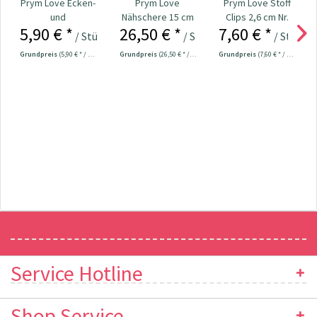
Prym Love Ecken-
Prym Love
Prym Love Stoff
und
Nähschere 15 cm
Clips 2,6 cm Nr.
5,90 € *
26,50 € *
7,60 € *
Kantenformer Nr.
Nr. 610541
610180
/ Stück
/ Stück
/ Stück
610192
Grundpreis
(5,90 € * / 1 Stück)
Grundpreis
(26,50 € * / 1 Stück)
Grundpreis
(7,60 € * / 1 Stück)
Newsletter
Service Hotline
Shop Service