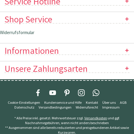
Service Hotline
Shop Service
Widerrufsformular
Informationen
Unsere Zahlungsarten
Cookie-Einstellungen
Kundenservice und Hilfe
Kontakt
Über uns
AGB
Datenschutz
Versandbedingungen
Widerrufsrecht
Impressum
* Alle Preise inkl. gesetzl. Mehrwertsteuer zzgl.
Versandkosten
und ggf.
Nachnahmegebühren, wenn nicht anders beschrieben
** Ausgenommen sind alle bereits reduzierten und preisgebundenen Artikel sowie
Kurzwaren.