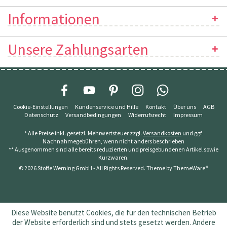
Informationen
Unsere Zahlungsarten
Cookie-Einstellungen
Kundenservice und Hilfe
Kontakt
Über uns
AGB
Datenschutz
Versandbedingungen
Widerrufsrecht
Impressum
* Alle Preise inkl. gesetzl. Mehrwertsteuer zzgl.
Versandkosten
und ggf.
Nachnahmegebühren, wenn nicht anders beschrieben
** Ausgenommen sind alle bereits reduzierten und preisgebundenen Artikel sowie
Kurzwaren.
© 2026 Stoffe Werning GmbH - All Rights Reserved. Theme by
ThemeWare®
Diese Website benutzt Cookies, die für den technischen Betrieb
der Website erforderlich sind und stets gesetzt werden. Andere