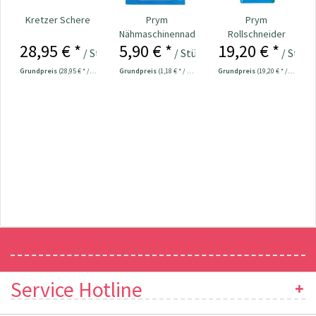
Kretzer Schere
Prym
Prym
Nähmaschinennadeln
Rollschneider
28,95 € *
5,90 € *
19,20 € *
130/705 Jersey
"Mini" 28 mm Nr.
/ Stück
/ Stück
/ Stück
70-90...
611371
Grundpreis
(28,95 € * / 1 Stück)
Grundpreis
(1,18 € * / 1 Stück)
Grundpreis
(19,20 € * / 1 Stück)
Newsletter
Service Hotline