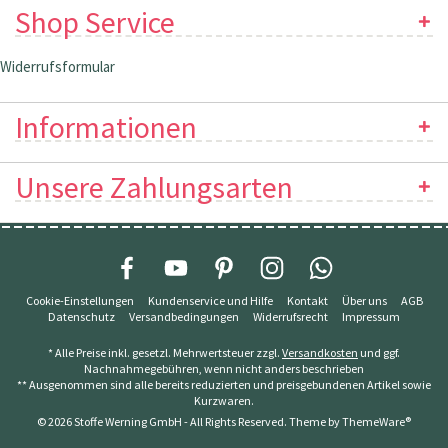
Shop Service
Widerrufsformular
Informationen
Unsere Zahlungsarten
Cookie-Einstellungen
Kundenservice und Hilfe
Kontakt
Über uns
AGB
Datenschutz
Versandbedingungen
Widerrufsrecht
Impressum
* Alle Preise inkl. gesetzl. Mehrwertsteuer zzgl.
Versandkosten
und ggf.
Nachnahmegebühren, wenn nicht anders beschrieben
** Ausgenommen sind alle bereits reduzierten und preisgebundenen Artikel sowie
Kurzwaren.
© 2026 Stoffe Werning GmbH - All Rights Reserved. Theme by
ThemeWare®