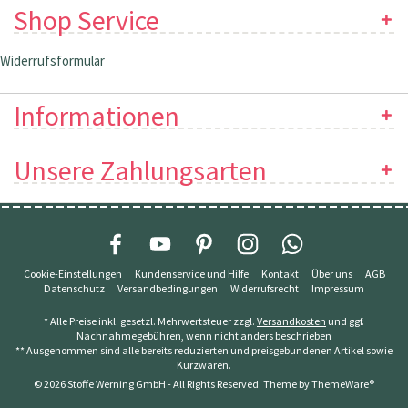
Shop Service
Widerrufsformular
Informationen
Unsere Zahlungsarten
Cookie-Einstellungen
Kundenservice und Hilfe
Kontakt
Über uns
AGB
Datenschutz
Versandbedingungen
Widerrufsrecht
Impressum
* Alle Preise inkl. gesetzl. Mehrwertsteuer zzgl.
Versandkosten
und ggf.
Nachnahmegebühren, wenn nicht anders beschrieben
** Ausgenommen sind alle bereits reduzierten und preisgebundenen Artikel sowie
Kurzwaren.
© 2026 Stoffe Werning GmbH - All Rights Reserved. Theme by
ThemeWare®