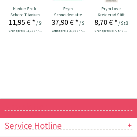
Kleiber Profi-
Prym
Prym Love
Schere Titanium
Schneidematte
Kreiderad Stift
11,95 € *
37,90 € *
8,70 € *
Line 20,5 cm Nr....
cm/inch-
ergonomic Nr.
/ Stück
/ Stück
/ Stück
Einteilung 60 x
610958
Grundpreis
(11,95 € * / 1 Stück)
Grundpreis
(37,90 € * / 1 Stück)
Grundpreis
(8,70 € * / 1 Stück)
45...
Newsletter
Service Hotline