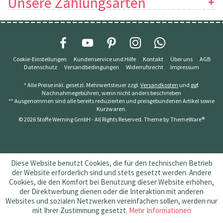
Unsere Zahlungsarten
Cookie-Einstellungen
Kundenservice und Hilfe
Kontakt
Über uns
AGB
Datenschutz
Versandbedingungen
Widerrufsrecht
Impressum
* Alle Preise inkl. gesetzl. Mehrwertsteuer zzgl.
Versandkosten
und ggf.
Nachnahmegebühren, wenn nicht anders beschrieben
** Ausgenommen sind alle bereits reduzierten und preisgebundenen Artikel sowie
Kurzwaren.
© 2026 Stoffe Werning GmbH - All Rights Reserved. Theme by
ThemeWare®
Diese Website benutzt Cookies, die für den technischen Betrieb
der Website erforderlich sind und stets gesetzt werden. Andere
Cookies, die den Komfort bei Benutzung dieser Website erhöhen,
der Direktwerbung dienen oder die Interaktion mit anderen
Websites und sozialen Netzwerken vereinfachen sollen, werden nur
mit Ihrer Zustimmung gesetzt.
Mehr Informationen