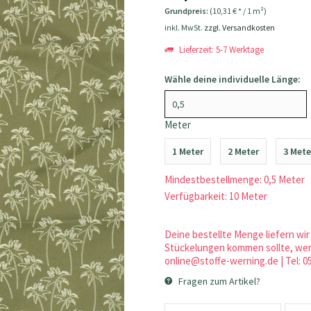
Grundpreis:
(10,31 € * / 1 m²)
inkl. MwSt.
zzgl. Versandkosten
Lieferzeit: 5-7 Werktage
Wähle deine individuelle Länge:
Meter
1 Meter
2 Meter
3 Mete
Mindestbestellmenge: 0,5 Meter
Verfügbarkeit: 10 Meter
Deine bestellte Menge liefern wir 
Stückelungen kommen sollte, werd
online@stoffe-werning.de | Tel: 0
Fragen zum Artikel?