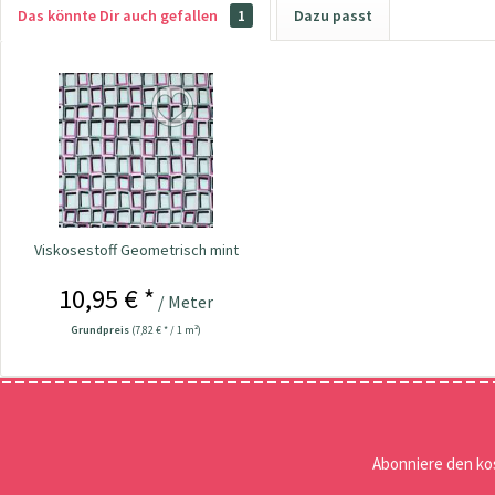
Das könnte Dir auch gefallen
1
Dazu passt
Viskosestoff Geometrisch mint
10,95 € *
/ Meter
Grundpreis
(7,82 € * / 1 m²)
Abonniere den ko