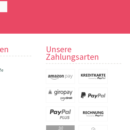
nen
Unsere
Zahlungsarten
fe