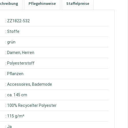
chreibung
Pflegehinweise
Staffelpreise
: ZZ1822-532
: Stoffe
: grün
: Damen, Herren
: Polyesterstoff
: Pflanzen
: Accessoires, Bademode
: ca. 145 cm
: 100% Recycelter Polyester
: 115 g/m²
: Ja