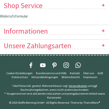
Shop Service
Widerrufsformular
Informationen
Unsere Zahlungsarten
Cookie-Einstellungen
Kundenservice und Hilfe
Kontakt
Über uns
AGB
Datenschutz
Versandbedingungen
Widerrufsrecht
Impressum
* Alle Preise inkl. gesetzl. Mehrwertsteuer zzgl.
Versandkosten
und ggf.
Nachnahmegebühren, wenn nicht anders beschrieben
** Ausgenommen sind alle bereits reduzierten und preisgebundenen Artikel sowie
Kurzwaren.
© 2026 Stoffe Werning GmbH - All Rights Reserved. Theme by
ThemeWare®