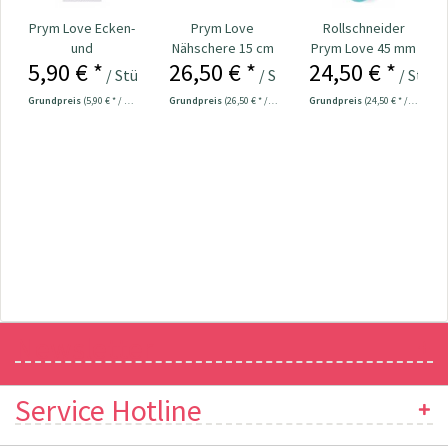
Prym Love Ecken-
Prym Love
Rollschneider
und
Nähschere 15 cm
Prym Love 45 mm
5,90 € *
26,50 € *
24,50 € *
Kantenformer Nr.
Nr. 610541
/ Stück
/ Stück
/ Stück
610192
Grundpreis
(5,90 € * / 1 Stück)
Grundpreis
(26,50 € * / 1 Stück)
Grundpreis
(24,50 € * / 1 Stück)
Newsletter
Service Hotline