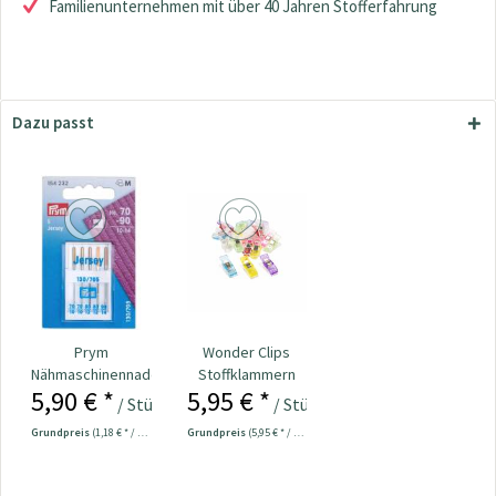
Familienunternehmen mit über 40 Jahren Stofferfahrung
Dazu passt
Prym
Wonder Clips
Nähmaschinennadeln
Stoffklammern
5,90 € *
5,95 € *
130/705 Jersey
klein - 20 Stück
/ Stück
/ Stück
70-90...
Grundpreis
(1,18 € * / 1 Stück)
Grundpreis
(5,95 € * / 1 Stück)