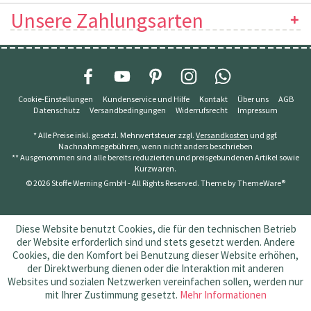
Unsere Zahlungsarten
Cookie-Einstellungen
Kundenservice und Hilfe
Kontakt
Über uns
AGB
Datenschutz
Versandbedingungen
Widerrufsrecht
Impressum
* Alle Preise inkl. gesetzl. Mehrwertsteuer zzgl.
Versandkosten
und ggf.
Nachnahmegebühren, wenn nicht anders beschrieben
** Ausgenommen sind alle bereits reduzierten und preisgebundenen Artikel sowie
Kurzwaren.
© 2026 Stoffe Werning GmbH - All Rights Reserved. Theme by
ThemeWare®
Diese Website benutzt Cookies, die für den technischen Betrieb
der Website erforderlich sind und stets gesetzt werden. Andere
Cookies, die den Komfort bei Benutzung dieser Website erhöhen,
der Direktwerbung dienen oder die Interaktion mit anderen
Websites und sozialen Netzwerken vereinfachen sollen, werden nur
mit Ihrer Zustimmung gesetzt.
Mehr Informationen