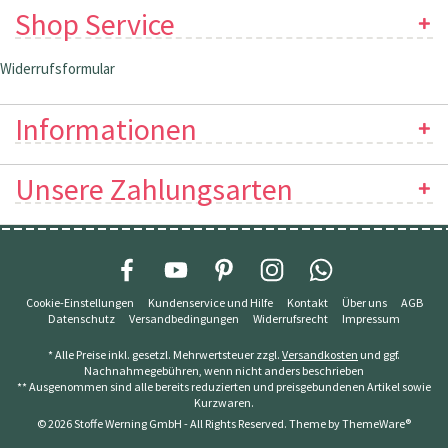
Shop Service
Widerrufsformular
Informationen
Unsere Zahlungsarten
Cookie-Einstellungen
Kundenservice und Hilfe
Kontakt
Über uns
AGB
Datenschutz
Versandbedingungen
Widerrufsrecht
Impressum
* Alle Preise inkl. gesetzl. Mehrwertsteuer zzgl.
Versandkosten
und ggf.
Nachnahmegebühren, wenn nicht anders beschrieben
** Ausgenommen sind alle bereits reduzierten und preisgebundenen Artikel sowie
Kurzwaren.
© 2026 Stoffe Werning GmbH - All Rights Reserved. Theme by
ThemeWare®