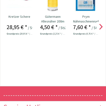
Kretzer Schere
Gütermann
Prym
Allesnäher 200m
Nähmaschinennadeln
28,95 € *
4,50 € *
7,60 € *
Fb. 106 - dkl. Gelb
130/705
/ Stück
/ Stück
/ Stück
Universal...
Grundpreis
(28,95 € * / 1 Stück)
Grundpreis
(2,25 € * / 100 Meter)
Grundpreis
(0,76 € * / 1 Stück)
Newsletter