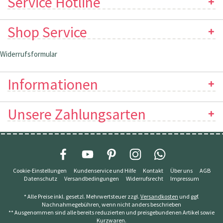
Service Hotline
Shop Service
Widerrufsformular
Informationen
Unsere Zahlungsarten
Cookie-Einstellungen
Kundenservice und Hilfe
Kontakt
Über uns
AGB
Datenschutz
Versandbedingungen
Widerrufsrecht
Impressum
* Alle Preise inkl. gesetzl. Mehrwertsteuer zzgl.
Versandkosten
und ggf.
Nachnahmegebühren, wenn nicht anders beschrieben
** Ausgenommen sind alle bereits reduzierten und preisgebundenen Artikel sowie
Kurzwaren.