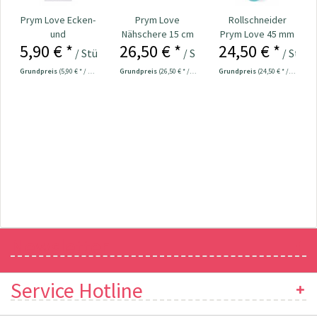
Prym Love Ecken-
Prym Love
Rollschneider
und
Nähschere 15 cm
Prym Love 45 mm
5,90 € *
26,50 € *
24,50 € *
Kantenformer Nr.
Nr. 610541
/ Stück
/ Stück
/ Stück
610192
Grundpreis
(5,90 € * / 1 Stück)
Grundpreis
(26,50 € * / 1 Stück)
Grundpreis
(24,50 € * / 1 Stück)
Newsletter
Service Hotline