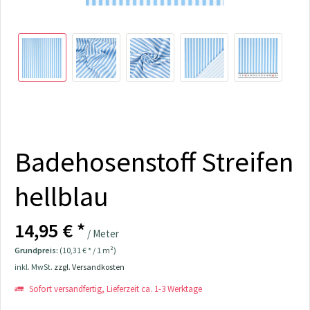
Badehosenstoff Streifen
hellblau
14,95 € *
/ Meter
Grundpreis:
(10,31 € * / 1 m²)
inkl. MwSt.
zzgl. Versandkosten
Sofort versandfertig, Lieferzeit ca. 1-3 Werktage