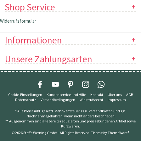
Shop Service
Widerrufsformular
Informationen
Unsere Zahlungsarten
Cookie-Einstellungen
Kundenservice und Hilfe
Kontakt
Über uns
AGB
Datenschutz
Versandbedingungen
Widerrufsrecht
Impressum
* Alle Preise inkl. gesetzl. Mehrwertsteuer zzgl.
Versandkosten
und ggf.
Nachnahmegebühren, wenn nicht anders beschrieben
** Ausgenommen sind alle bereits reduzierten und preisgebundenen Artikel sowie
Kurzwaren.
© 2026 Stoffe Werning GmbH - All Rights Reserved. Theme by
ThemeWare®