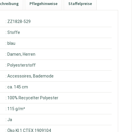
chreibung
Pflegehinweise
Staffelpreise
: ZZ1828-529
: Stoffe
: blau
: Damen, Herren
: Polyesterstoff
: Accessoires, Bademode
: ca. 145 cm
: 100% Recycelter Polyester
: 115 g/m²
: Ja
: Öko Kl.1 CTEX 1909104