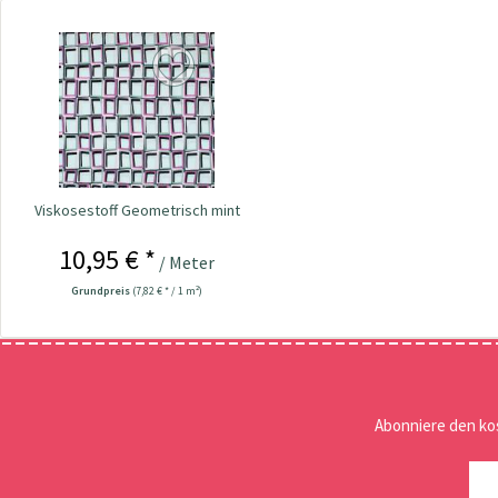
Viskosestoff Geometrisch mint
10,95 € *
/ Meter
Grundpreis
(7,82 € * / 1 m²)
Abonniere den ko