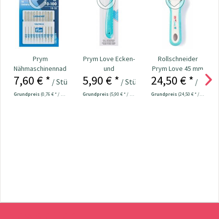
Prym
Prym Love Ecken-
Rollschneider
Nähmaschinennadeln
und
Prym Love 45 mm
7,60 € *
5,90 € *
24,50 € *
130/705
Kantenformer Nr.
/ Stück
/ Stück
/ Stück
Universal...
610192
Grundpreis
(0,76 € * / 1 Stück)
Grundpreis
(5,90 € * / 1 Stück)
Grundpreis
(24,50 € * / 1 Stück)
Newsletter