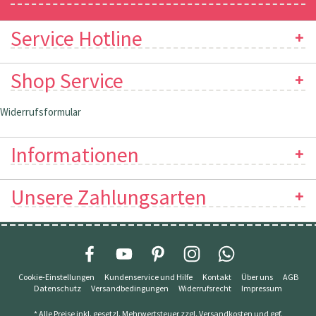
Service Hotline
Shop Service
Widerrufsformular
Informationen
Unsere Zahlungsarten
Cookie-Einstellungen
Kundenservice und Hilfe
Kontakt
Über uns
AGB
Datenschutz
Versandbedingungen
Widerrufsrecht
Impressum
* Alle Preise inkl. gesetzl. Mehrwertsteuer zzgl.
Versandkosten
und ggf.