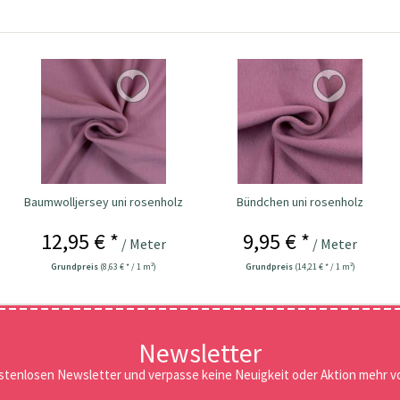
Baumwolljersey uni rosenholz
Bündchen uni rosenholz
12,95 € *
9,95 € *
/ Meter
/ Meter
Grundpreis
(8,63 € * / 1 m²)
Grundpreis
(14,21 € * / 1 m²)
Newsletter
stenlosen Newsletter und verpasse keine Neuigkeit oder Aktion mehr vo