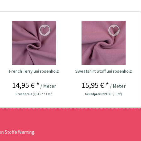
French Terry uni rosenholz
Sweatshirt Stoff uni rosenholz
14,95 € *
15,95 € *
/ Meter
/ Meter
Grundpreis
(9,34 € * / 1 m²)
Grundpreis
(9,97 € * / 1 m²)
n Stoffe Werning.