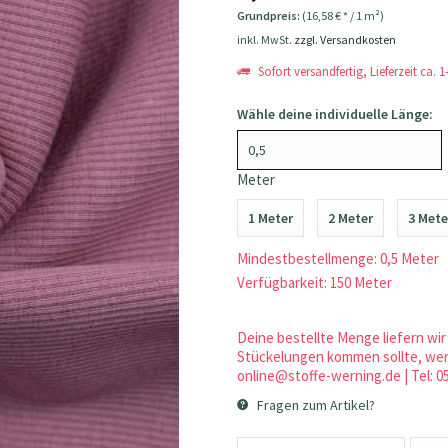
Grundpreis:
(16,58 € * / 1 m²)
inkl. MwSt.
zzgl. Versandkosten
Sofort versandfertig, Lieferzeit ca. 
Wähle deine individuelle Länge:
Meter
1 Meter
2 Meter
3 Mete
Mindestbestellmenge: 0,5 Meter
Verfügbarkeit: 150 Meter
Deine bestellte Menge liefern wir 
Stückelungen kommen sollte, werd
online@stoffe-werning.de | Tel: 0
Fragen zum Artikel?