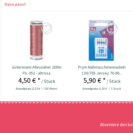
Dazu passt
Gütermann Allesnäher 200m
Prym Nähmaschinennadeln
Fb. 052 - altrosa
130/705 Jersey 70-90...
4,50 € *
5,90 € *
/ Stück
/ Stück
Grundpreis
(2,25 € * / 100 Meter)
Grundpreis
(1,18 € * / 1 Stück)
Abonniere den ko