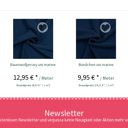
Baumwolljersey uni marine
Bündchen uni marine
12,95 € *
9,95 € *
/ Meter
/ Meter
Grundpreis
(8,63 € * / 1 m²)
Grundpreis
(14,21 € * / 1 m²)
Newsletter
stenlosen Newsletter und verpasse keine Neuigkeit oder Aktion mehr vo