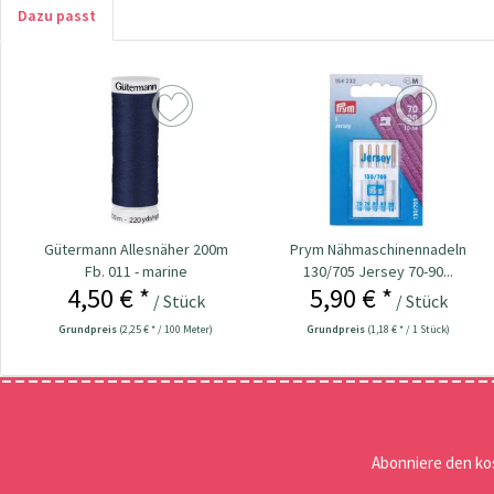
Dazu passt
Gütermann Allesnäher 200m
Prym Nähmaschinennadeln
Fb. 011 - marine
130/705 Jersey 70-90...
4,50 € *
5,90 € *
/ Stück
/ Stück
Grundpreis
(2,25 € * / 100 Meter)
Grundpreis
(1,18 € * / 1 Stück)
Abonniere den ko