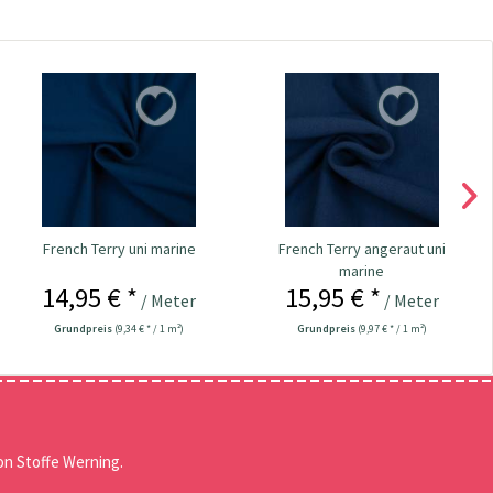
French Terry uni marine
French Terry angeraut uni
marine
14,95 € *
15,95 € *
/ Meter
/ Meter
Grundpreis
(9,34 € * / 1 m²)
Grundpreis
(9,97 € * / 1 m²)
n Stoffe Werning.