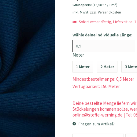
Grundpreis:
(16,58 € * / 1 m²)
inkl. MwSt.
zzgl. Versandkosten
Sofort versandfertig, Lieferzeit ca. 
Wähle deine individuelle Länge:
Meter
1 Meter
2 Meter
3 Mete
Mindestbestellmenge: 0,5 Meter
Verfügbarkeit: 150 Meter
Deine bestellte Menge liefern wir 
Stückelungen kommen sollte, werd
online@stoffe-werning.de | Tel: 0
Fragen zum Artikel?