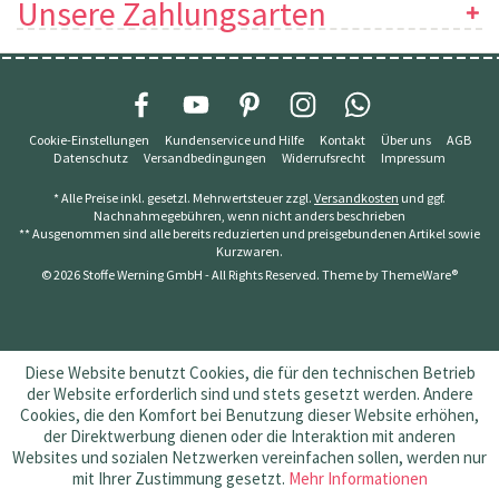
Unsere Zahlungsarten
Cookie-Einstellungen
Kundenservice und Hilfe
Kontakt
Über uns
AGB
Datenschutz
Versandbedingungen
Widerrufsrecht
Impressum
* Alle Preise inkl. gesetzl. Mehrwertsteuer zzgl.
Versandkosten
und ggf.
Nachnahmegebühren, wenn nicht anders beschrieben
** Ausgenommen sind alle bereits reduzierten und preisgebundenen Artikel sowie
Kurzwaren.
© 2026 Stoffe Werning GmbH - All Rights Reserved. Theme by
ThemeWare®
Diese Website benutzt Cookies, die für den technischen Betrieb
der Website erforderlich sind und stets gesetzt werden. Andere
Cookies, die den Komfort bei Benutzung dieser Website erhöhen,
der Direktwerbung dienen oder die Interaktion mit anderen
Websites und sozialen Netzwerken vereinfachen sollen, werden nur
mit Ihrer Zustimmung gesetzt.
Mehr Informationen