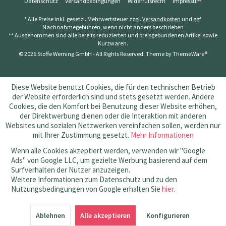
Datenschutz
Versandbedingungen
Widerrufsrecht
Impressum
* Alle Preise inkl. gesetzl. Mehrwertsteuer zzgl.
Versandkosten
und ggf.
Nachnahmegebühren, wenn nicht anders beschrieben
** Ausgenommen sind alle bereits reduzierten und preisgebundenen Artikel sowie
Kurzwaren.
© 2026 Stoffe Werning GmbH - All Rights Reserved. Theme by
ThemeWare®
Diese Website benutzt Cookies, die für den technischen Betrieb
der Website erforderlich sind und stets gesetzt werden. Andere
Cookies, die den Komfort bei Benutzung dieser Website erhöhen,
der Direktwerbung dienen oder die Interaktion mit anderen
Websites und sozialen Netzwerken vereinfachen sollen, werden nur
mit Ihrer Zustimmung gesetzt.
Mehr Informationen
Wenn alle Cookies akzeptiert werden, verwenden wir "Google
Ads" von Google LLC, um gezielte Werbung basierend auf dem
Surfverhalten der Nutzer anzuzeigen.
Weitere Informationen zum Datenschutz und zu den
Nutzungsbedingungen von Google erhalten Sie
hier
.
SEHR GUT
(4.83 / 5)
Ablehnen
aus
145
Bewertungen bei: amazon.de, shopvote.de ⓘ
Alle akzeptieren
Konfigurieren
Informationen zur Echtheit der Bewertungen