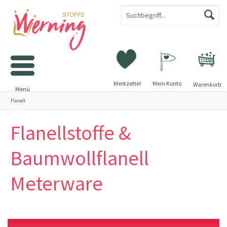
Merkzettel
Mein Konto
Warenkorb
Menü
Flanell
Flanellstoffe &
Baumwollflanell
Meterware