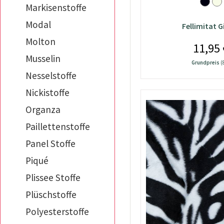
Markisenstoffe
Modal
Fellimitat G
Molton
11,95 
Musselin
Grundpreis
(
Nesselstoffe
Nickistoffe
Organza
Paillettenstoffe
Panel Stoffe
Piqué
Plissee Stoffe
Plüschstoffe
Polyesterstoffe