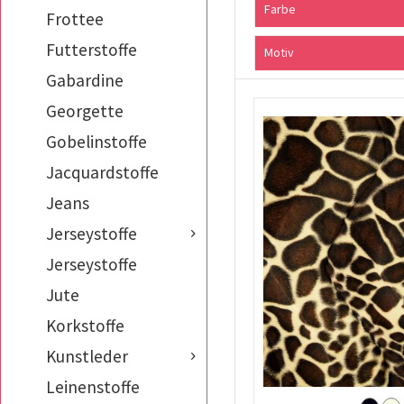
Farbe
Frottee
Futterstoffe
beige
Motiv
blau
Gabardine
Camouflage
braun
Georgette
Geometrisch
bunt
Gobelinstoffe
gerippt
grau
Streifen
grün
Jacquardstoffe
Tierfell
natur
Jeans
Uni
pink
Jerseystoffe
rosa
schwarz
Jerseystoffe
weiß
Jute
Korkstoffe
Kunstleder
Leinenstoffe