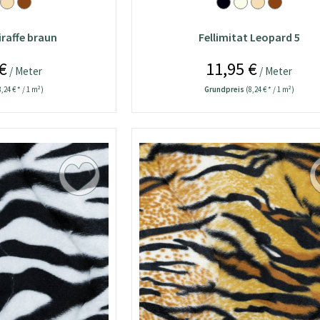
iraffe braun
Fellimitat Leopard 5
€
11,95 €
/ Meter
/ Meter
8,24 € * / 1 m²)
Grundpreis
(8,24 € * / 1 m²)