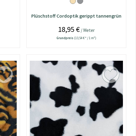
Plüschstoff Cordoptik gerippt tannengrün
18,95 €
/ Meter
Grundpreis
(13,54 € * / 1 m²)