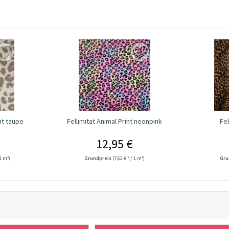
nt taupe
Fellimitat Animal Print neonpink
Fel
12,95 €
 1 m²)
Grundpreis
(7,62 € * / 1 m²)
Gru