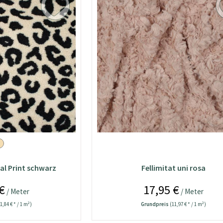
al Print schwarz
Fellimitat uni rosa
€
17,95 €
/ Meter
/ Meter
1,84 € * / 1 m²)
Grundpreis
(11,97 € * / 1 m²)