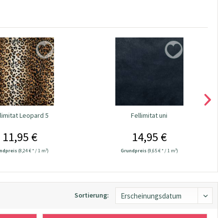
limitat Leopard 5
Fellimitat uni
11,95 €
14,95 €
ndpreis
(8,24 € * / 1 m²)
Grundpreis
(9,65 € * / 1 m²)
Sortierung: