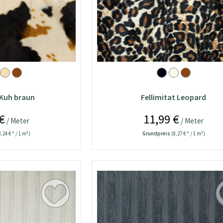
 Kuh braun
Fellimitat Leopard
€
11,99 €
/ Meter
/ Meter
8,24 € * / 1 m²)
Grundpreis
(8,27 € * / 1 m²)