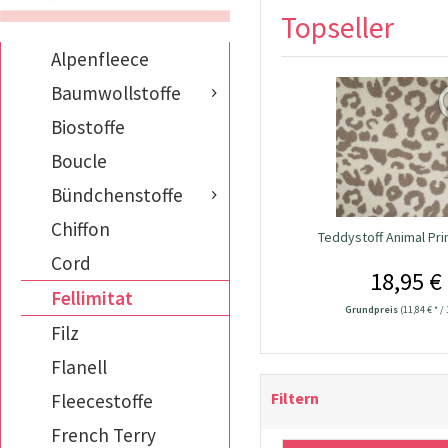
Topseller
Alpenfleece
Baumwollstoffe
Biostoffe
Boucle
Bündchenstoffe
Chiffon
Teddystoff Animal Pri
Cord
18,95 €
Fellimitat
Grundpreis
(11,84 € * /
Filz
Flanell
Filtern
Fleecestoffe
French Terry