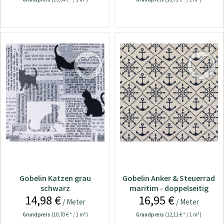
Gobelin Katzen grau
Gobelin Anker & Steuerrad
schwarz
maritim - doppelseitig
14,98 €
16,95 €
verwendbar
/ Meter
/ Meter
Grundpreis
(10,70 € * / 1 m²)
Grundpreis
(12,11 € * / 1 m²)