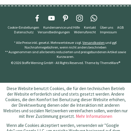
Cookie-Einstellungen
Kundenservice und Hilfe
Kontakt
Über uns
AGB
Datenschutz
Versandbedingungen
Widerrufsrecht
Impressum
* Alle Preise inkl. gesetzl. Mehrwertsteuer zzgl.
Versandkosten
und ggf.
Nachnahmegebühren, wenn nicht anders beschrieben
** Ausgenommen sind alle bereits reduzierten und preisgebundenen Artikel sowie
Kurzwaren.
© 2026 Stoffe Werning GmbH - All Rights Reserved. Theme by
ThemeWare®
Diese Website benutzt Cookies, die für den technischen Betrieb
der Website erforderlich sind und stets gesetzt werden. Andere
Cookies, die den Komfort bei Benutzung dieser Website erhöhen,
der Direktwerbung dienen oder die Interaktion mit anderen
Websites und sozialen Netzwerken vereinfachen sollen, werden nur
mit Ihrer Zustimmung gesetzt.
Mehr Informationen
Wenn alle Cookies akzeptiert werden, verwenden wir "Google
Ads" von Google LLC, um gezielte Werbung basierend auf dem