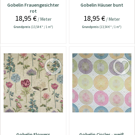
Gobelin Frauengesichter
Gobelin Häuser bunt
rot
18,95 €
18,95 €
/ Meter
/ Meter
Grundpreis
(13,54 € * / 1 m²)
Grundpreis
(13,54 € * / 1 m²)
Gobelin Flowers
Gobelin Circles - weiß