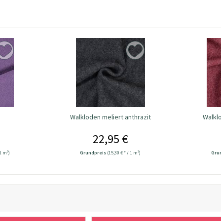
Walkloden meliert anthrazit
Walkl
22,95 €
 1 m²)
Grundpreis
(15,30 € * / 1 m²)
Gru