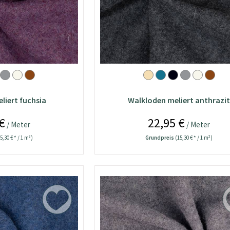
liert fuchsia
Walkloden meliert anthrazi
€
22,95 €
/ Meter
/ Meter
5,30 € * / 1 m²)
Grundpreis
(15,30 € * / 1 m²)