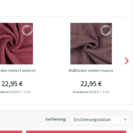
oden meliert weinrot
Walkloden meliert mauve
22,95 €
22,95 €
ndpreis
(15,30 € * / 1 m²)
Grundpreis
(16,39 € * / 1 m²)
Sortierung: