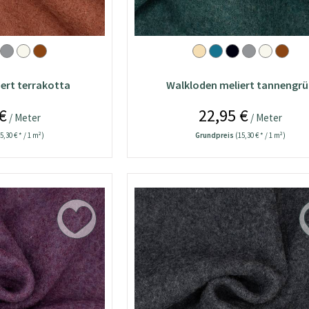
ert terrakotta
Walkloden meliert tannengr
€
22,95 €
/ Meter
/ Meter
5,30 € * / 1 m²)
Grundpreis
(15,30 € * / 1 m²)