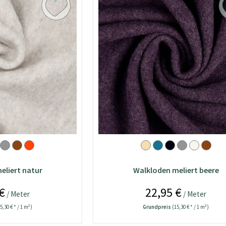
eliert natur
Walkloden meliert beere
€
22,95 €
/ Meter
/ Meter
5,30 € * / 1 m²)
Grundpreis
(15,30 € * / 1 m²)