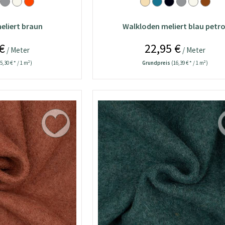
eliert braun
Walkloden meliert blau petro
€
22,95 €
/ Meter
/ Meter
5,30 € * / 1 m²)
Grundpreis
(16,39 € * / 1 m²)