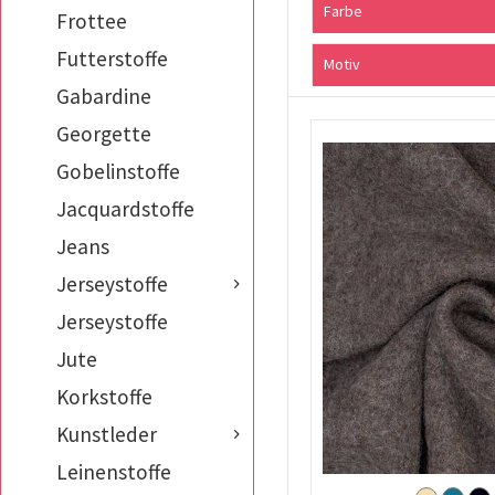
Farbe
Frottee
Futterstoffe
beige
Motiv
blau
Gabardine
Meliert
braun
Georgette
Uni
gelb
Gobelinstoffe
grau
grün
Jacquardstoffe
kupfer
Jeans
lila
Jerseystoffe
mint
Jerseystoffe
natur
orange
Jute
petrol
Korkstoffe
pink
Kunstleder
rosa
rot
Leinenstoffe
schwarz