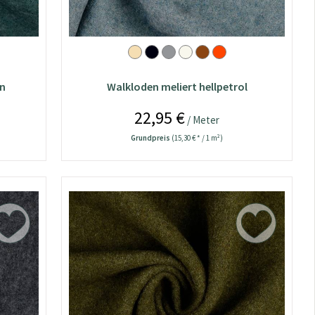
ün
Walkloden meliert hellpetrol
22,95 €
/ Meter
Grundpreis
(15,30 € * / 1 m²)