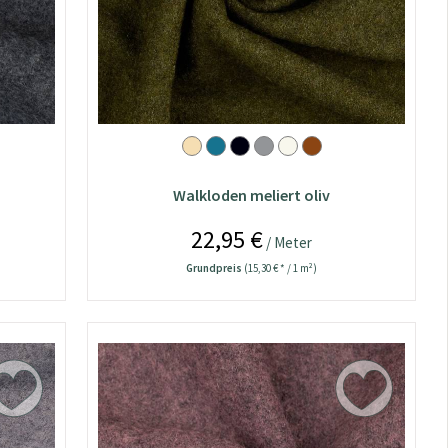
t
Walkloden meliert oliv
22,95 €
/ Meter
Grundpreis
(15,30 € * / 1 m²)