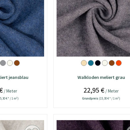
iert jeansblau
Walkloden meliert grau
€
22,95 €
/ Meter
/ Meter
5,30 € * / 1 m²)
Grundpreis
(15,30 € * / 1 m²)