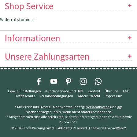
Shop Service
Widerrufsformular
Informationen
Unsere Zahlungsarten
Cookie-Einstellungen
Kundenservice und Hilfe
Kontakt
Über uns
AGB
Datenschutz
Versandbedingungen
Widerrufsrecht
Impressum
* Alle Preise inkl. gesetzl. Mehrwertsteuer zzgl.
Versandkosten
und ggf.
Nachnahmegebühren, wenn nicht anders beschrieben
** Ausgenommen sind alle bereits reduzierten und preisgebundenen Artikel sowie
Kurzwaren.
© 2026 Stoffe Werning GmbH - All Rights Reserved. Theme by
ThemeWare®