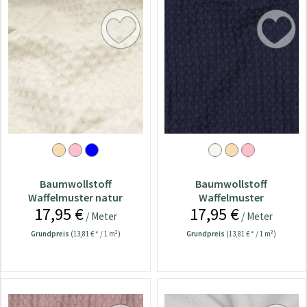
Baumwollstoff
Baumwollstoff
Waffelmuster natur
Waffelmuster
17,95 €
17,95 €
dunkeljeansblau
/ Meter
/ Meter
Grundpreis
(13,81 € * / 1 m²)
Grundpreis
(13,81 € * / 1 m²)