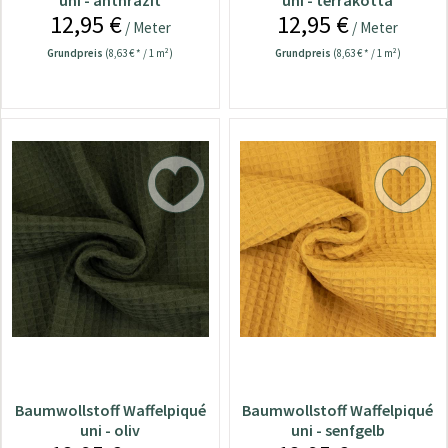
uni - anthrazit
uni - terrakotta
12,95 €
12,95 €
/ Meter
/ Meter
Grundpreis
(8,63 € * / 1 m²)
Grundpreis
(8,63 € * / 1 m²)
Baumwollstoff Waffelpiqué
Baumwollstoff Waffelpiqué
uni - oliv
uni - senfgelb