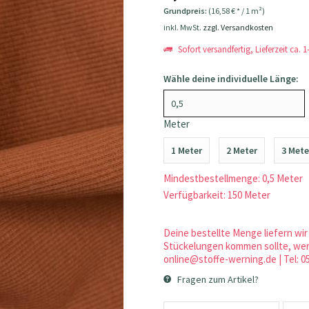
Grundpreis:
(16,58 € * / 1 m²)
inkl. MwSt.
zzgl. Versandkosten
Sofort versandfertig, Lieferzeit ca. 
Wähle deine individuelle Länge:
Meter
1 Meter
2 Meter
3 Mete
Mindestbestellmenge: 0,5 Meter
Verfügbarkeit: 150 Meter
Deine bestellte Menge liefern wir 
Stückelungen kommen sollte, werd
online@stoffe-werning.de | Tel: 0
Fragen zum Artikel?