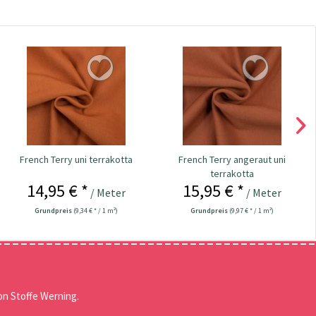
French Terry uni terrakotta
French Terry angeraut uni
terrakotta
14,95 € *
15,95 € *
/ Meter
/ Meter
Grundpreis
(9,34 € * / 1 m²)
Grundpreis
(9,97 € * / 1 m²)
n Stoffe Werning.