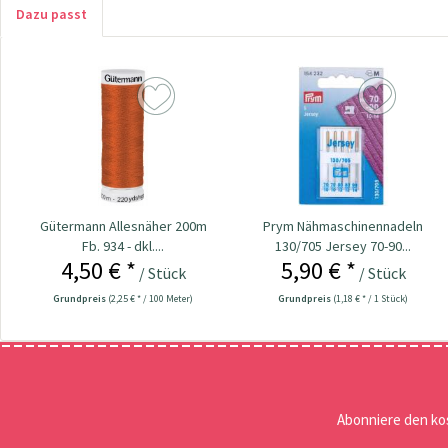
Dazu passt
Gütermann Allesnäher 200m
Prym Nähmaschinennadeln
Fb. 934 - dkl....
130/705 Jersey 70-90...
4,50 € *
5,90 € *
/ Stück
/ Stück
Grundpreis
(2,25 € * / 100 Meter)
Grundpreis
(1,18 € * / 1 Stück)
Abonniere den ko