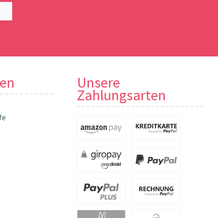
nen
Unsere
Zahlungsarten
fe