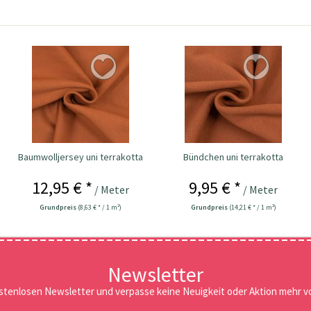
Baumwolljersey uni terrakotta
Bündchen uni terrakotta
12,95 € *
9,95 € *
/ Meter
/ Meter
Grundpreis
(8,63 € * / 1 m²)
Grundpreis
(14,21 € * / 1 m²)
Newsletter
stenlosen Newsletter und verpasse keine Neuigkeit oder Aktion mehr vo