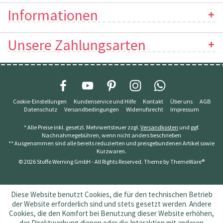
Informationen
Unsere Zahlungsarten
Cookie-Einstellungen
Kundenservice und Hilfe
Kontakt
Über uns
AGB
Datenschutz
Versandbedingungen
Widerrufsrecht
Impressum
* Alle Preise inkl. gesetzl. Mehrwertsteuer zzgl.
Versandkosten
und ggf.
Nachnahmegebühren, wenn nicht anders beschrieben
** Ausgenommen sind alle bereits reduzierten und preisgebundenen Artikel sowie
Kurzwaren.
© 2026 Stoffe Werning GmbH - All Rights Reserved. Theme by
ThemeWare®
Diese Website benutzt Cookies, die für den technischen Betrieb
der Website erforderlich sind und stets gesetzt werden. Andere
Cookies, die den Komfort bei Benutzung dieser Website erhöhen,
der Direktwerbung dienen oder die Interaktion mit anderen