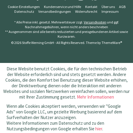
Cookie-Einstellungen
Kundenservice und Hilfe
Kontakt
Über uns
AGB
Datenschutz
Versandbedingungen
Widerrufsrecht
Impressum
* Alle Preise inkl. gesetzl. Mehrwertsteuer zzgl.
Versandkosten
und ggf.
Nachnahmegebühren, wenn nicht anders beschrieben
** Ausgenommen sind alle bereits reduzierten und preisgebundenen Artikel sowie
Kurzwaren.
© 2026 Stoffe Werning GmbH - All Rights Reserved. Theme by
ThemeWare®
Diese Website benutzt Cookies, die für den technischen Betrieb
der Website erforderlich sind und stets gesetzt werden. Andere
Cookies, die den Komfort bei Benutzung dieser Website erhöhen,
der Direktwerbung dienen oder die Interaktion mit anderen
Websites und sozialen Netzwerken vereinfachen sollen, werden nur
mit Ihrer Zustimmung gesetzt.
Mehr Informationen
Wenn alle Cookies akzeptiert werden, verwenden wir "Google
Ads" von Google LLC, um gezielte Werbung basierend auf dem
Surfverhalten der Nutzer anzuzeigen.
Weitere Informationen zum Datenschutz und zu den
Nutzungsbedingungen von Google erhalten Sie
hier
.