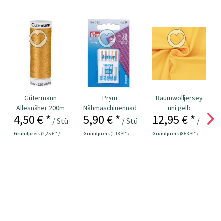
Gütermann
Prym
Baumwolljersey
Allesnäher 200m
Nähmaschinennadeln
uni gelb
4,50 € *
5,90 € *
12,95 € *
Fb. 412 - senfgelb
130/705 Jersey
/ Stück
/ Stück
/ Mete
70-90...
Grundpreis
(2,25 € * / 100 Meter)
Grundpreis
(1,18 € * / 1 Stück)
Grundpreis
(8,63 € * / 1 m²)